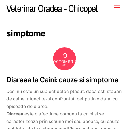
Skip
Veterinar Oradea - Chicopet
Men
to
content
simptome
9
OCTOMBRIE
2018
Diareea la Caini: cauze si simptome
Desi nu este un subiect deloc placut, daca esti stapan
de caine, atunci te-ai confruntat, cel putin o data, cu
episoade de diaree.
Diareea
este o afectiune comuna la caini si se
caracterizeaza prin scaune moi sau apoase, cu cauze
multiple – de la o simpla modificare a dietei, pana la