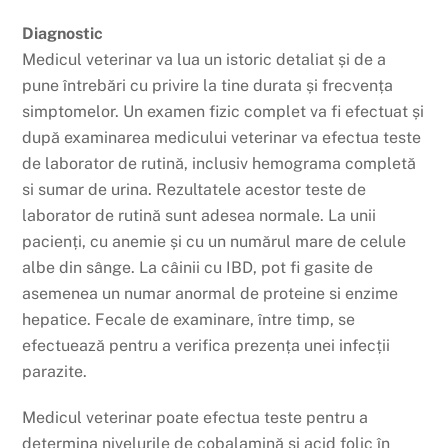
Diagnostic
Medicul veterinar va lua un istoric detaliat și de a
pune întrebări cu privire la tine durata și frecvența
simptomelor. Un examen fizic complet va fi efectuat și
după examinarea medicului veterinar va efectua teste
de laborator de rutină, inclusiv hemograma completă
si sumar de urina. Rezultatele acestor teste de
laborator de rutină sunt adesea normale. La unii
pacienți, cu anemie și cu un numărul mare de celule
albe din sânge. La câinii cu IBD, pot fi gasite de
asemenea un numar anormal de proteine si enzime
hepatice. Fecale de examinare, între timp, se
efectuează pentru a verifica prezența unei infecții
parazite.
Medicul veterinar poate efectua teste pentru a
determina nivelurile de cobalamină și acid folic în