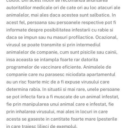
coiotii. Din acest motiv se recomanda anuntarea
autoritatilor medicale ori de cate ori au loc atacuri ale
animalelor, mai ales daca acestea sunt salbatice. In
acest fel, persoana sau persoanele respective pot fi
informate despre posibilitatea infestarii cu rabie si
daca se impun sau nu masuri profilactice. Ocazional,
virusul se poate transmite si prin intermediul
animalelor de companie, cum sunt pisicile sau cainii,
insa aceasta se intampla foarte rar datorita
programelor de vaccinare eficiente. Animalele de
companie care nu parasesc niciodata apartamentul
au un risc foarte mic de a fi expuse virusului care
determina rabia. In situatii si mai rare, unele persoane
se pot infecta fara a fi muscate de un animal infestat,
fie prin manipularea unui animal care e infestat, fie
prin inhalarea virusului, mai ales in locuri in care
acesta se gaseste in cantitate foarte mare (pesterile
in care traiesc lilieci de exemplu).