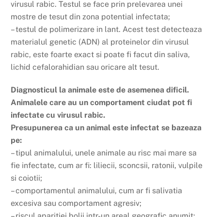
virusul rabic. Testul se face prin prelevarea unei
mostre de tesut din zona potential infectata;
– testul de polimerizare in lant. Acest test detecteaza
materialul genetic (ADN) al proteinelor din virusul
rabic, este foarte exact si poate fi facut din saliva,
lichid cefalorahidian sau oricare alt tesut.
Diagnosticul la animale este de asemenea dificil.
Animalele care au un comportament ciudat pot fi
infectate cu virusul rabic.
Presupunerea ca un animal este infectat se bazeaza
pe:
– tipul animalului, unele animale au risc mai mare sa
fie infectate, cum ar fi: liliecii, sconcsii, ratonii, vulpile
si coiotii;
– comportamentul animalului, cum ar fi salivatia
excesiva sau comportament agresiv;
– riscul aparitiei bolii intr-un areal geografic anumit;