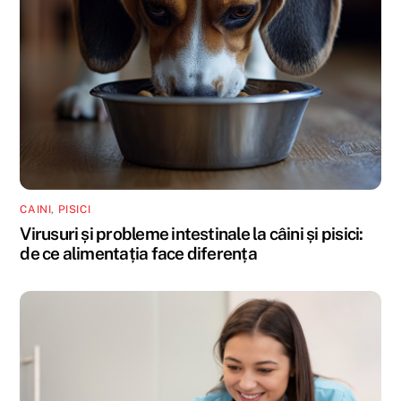
CAINI
,
PISICI
Virusuri și probleme intestinale la câini și pisici:
de ce alimentația face diferența