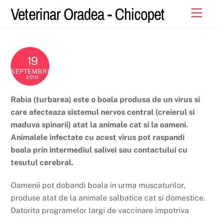
Skip
Veterinar Oradea - Chicopet
Men
to
content
19
SEPTEMBRIE
2018
Rabia (turbarea) este o boala produsa de un virus si
care afecteaza sistemul nervos central (creierul si
maduva spinarii) atat la animale cat si la oameni.
Animalele infectate cu acest virus pot raspandi
boala prin intermediul salivei sau contactului cu
tesutul cerebral.
Oamenii pot dobandi boala in urma muscaturilor,
produse atat de la animale salbatice cat si domestice.
Datorita programelor largi de vaccinare impotriva