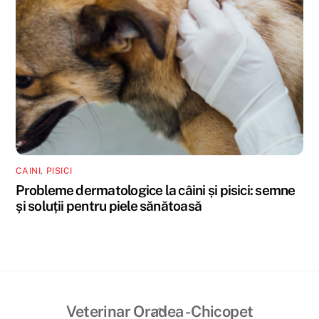
CAINI
,
PISICI
Probleme dermatologice la câini și pisici: semne
și soluții pentru piele sănătoasă
Back
Veterinar Oradea - Chicopet