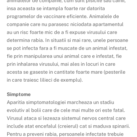
animalelor de companie, cum sunt pisicile sau cainii,
insa aceasta se intampla foarte rar datorita
programelor de vaccinare eficiente. Animalele de
companie care nu parasesc niciodata apartamentul
au un risc foarte mic de a fi expuse virusului care
determina rabia. In situatii si mai rare, unele persoane
se pot infecta fara a fi muscate de un animal infestat,
fie prin manipularea unui animal care e infestat, fie
prin inhalarea virusului, mai ales in locuri in care
acesta se gaseste in cantitate foarte mare (pesterile
in care traiesc lilieci de exemplu).
Simptome
Aparitia simptomatologiei marcheaza un stadiu
evolutiv al bolii care de cele mai multe ori este fatal.
Virusul ataca si lezeaza sistemul nervos central care
include atat encefalul (creierul) cat si maduva spinarii.
Pentru a preveni rabia, persoanele infectate trebuie