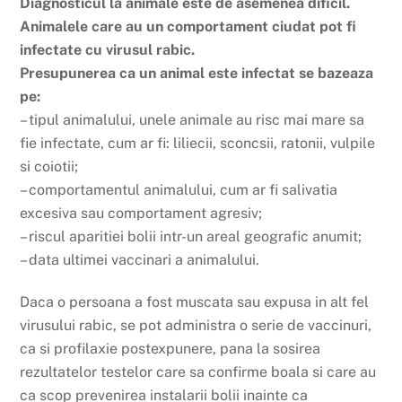
Diagnosticul la animale este de asemenea dificil.
Animalele care au un comportament ciudat pot fi
infectate cu virusul rabic.
Presupunerea ca un animal este infectat se bazeaza
pe:
– tipul animalului, unele animale au risc mai mare sa
fie infectate, cum ar fi: liliecii, sconcsii, ratonii, vulpile
si coiotii;
– comportamentul animalului, cum ar fi salivatia
excesiva sau comportament agresiv;
– riscul aparitiei bolii intr-un areal geografic anumit;
– data ultimei vaccinari a animalului.
Daca o persoana a fost muscata sau expusa in alt fel
virusului rabic, se pot administra o serie de vaccinuri,
ca si profilaxie postexpunere, pana la sosirea
rezultatelor testelor care sa confirme boala si care au
ca scop prevenirea instalarii bolii inainte ca