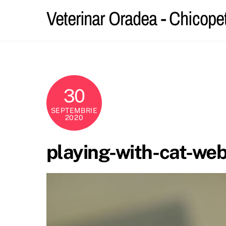
Skip
Veterinar Oradea - Chicope
to
content
30
SEPTEMBRIE
2020
playing-with-cat-we