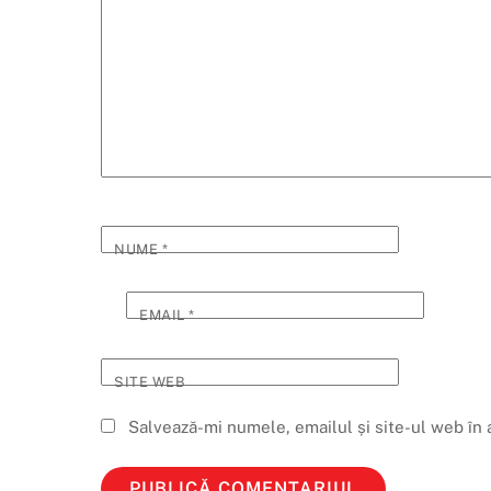
NUME
*
EMAIL
*
SITE WEB
Salvează-mi numele, emailul și site-ul web în 