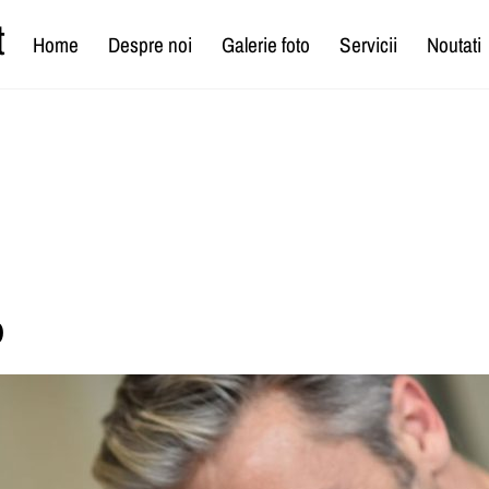
t
Home
Despre noi
Galerie foto
Servicii
Noutati
b