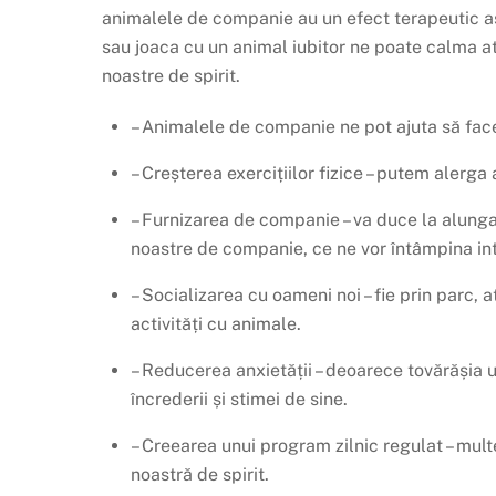
animalele de companie au un efect terapeutic as
sau joaca cu un animal iubitor ne poate calma at
noastre de spirit.
– Animalele de companie ne pot ajuta să facem 
– Creșterea exercițiilor fizice – putem alerg
– Furnizarea de companie – va duce la alungar
noastre de companie, ce ne vor întâmpina int
– Socializarea cu oameni noi – fie prin parc, 
activități cu animale.
– Reducerea anxietății – deoarece tovărășia u
încrederii și stimei de sine.
– Creearea unui program zilnic regulat – mul
noastră de spirit.