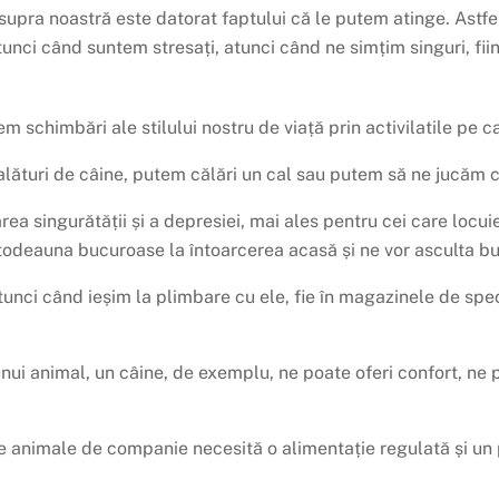
upra noastră este datorat faptului că le putem atinge. Astf
unci când suntem stresați, atunci când ne simțim singuri, fii
schimbări ale stilului nostru de viață prin activilatile pe ca
a alături de câine, putem călări un cal sau putem să ne jucăm c
ea singurătății și a depresiei, mai ales pentru cei care locui
odeauna bucuroase la întoarcerea acasă și ne vor asculta bu
atunci când ieșim la plimbare cu ele, fie în magazinele de spe
nui animal, un câine, de exemplu, ne poate oferi confort, ne p
te animale de companie necesită o alimentație regulată și un 