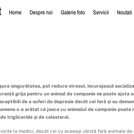
t
Home
Despre noi
Galerie foto
Servicii
Noutati
ura singurătatea, pot reduce stresul, încurajează socializar
guranță grija pentru un animal de companie ne poate ajuta s
eptibili de a suferi de depresie decât cei fară și au demons
asemena s-a arătat că joaca cu animalul de companie poate r
de trigliceride și de colesterol.
 vizite la medici, decât cei cu aceeași vârstă fară animale d