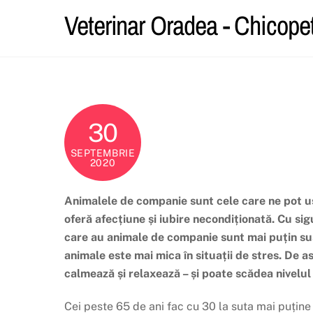
Skip
Veterinar Oradea - Chicope
to
content
30
SEPTEMBRIE
2020
Animalele de companie sunt cele care ne pot uș
oferă afecțiune și iubire necondiționată. Cu si
care au animale de companie sunt mai puțin susc
animale este mai mica în situații de stres. De 
calmează și relaxează – și poate scădea nivelul 
Cei peste 65 de ani fac cu 30 la suta mai puține