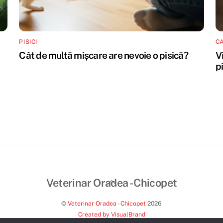
PISICI
CA
Cât de multă mișcare are nevoie o pisică?
Vi
p
Back
Veterinar Oradea - Chicopet
To
©
Veterinar Oradea - Chicopet
2026
Top
Created by VisualBrand