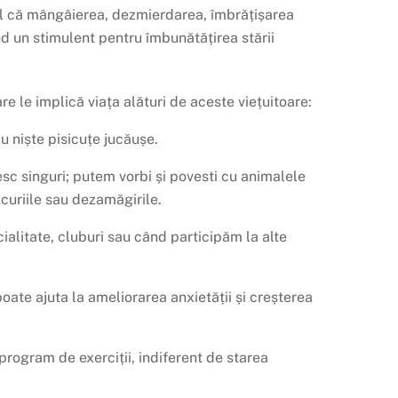
el că mângâierea, dezmierdarea, îmbrățișarea
nd un stimulent pentru îmbunătățirea stării
re le implică viața alături de aceste viețuitoare:
u niște pisicuțe jucăușe.
esc singuri; putem vorbi și povesti cu animalele
curiile sau dezamăgirile.
cialitate, cluburi sau când participăm la alte
oate ajuta la ameliorarea anxietății și creșterea
program de exerciții, indiferent de starea