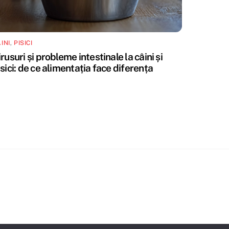
INI
,
PISICI
rusuri și probleme intestinale la câini și
isici: de ce alimentația face diferența