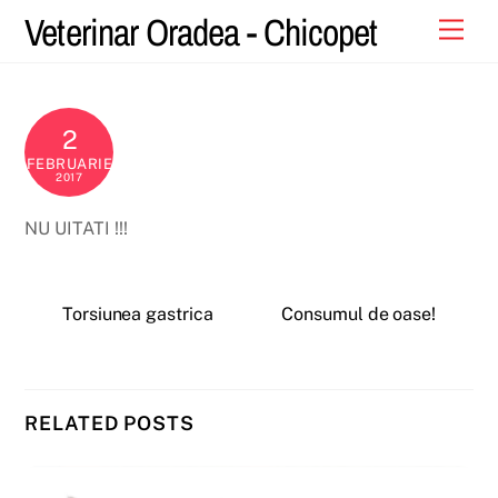
Skip
Veterinar Oradea - Chicopet
Men
to
content
2
FEBRUARIE
2017
NU UITATI !!!
Torsiunea gastrica
Consumul de oase!
RELATED POSTS