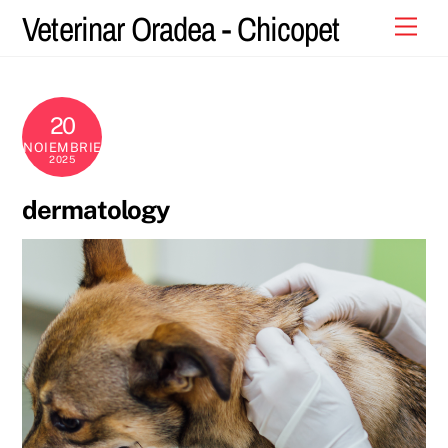
Skip
Veterinar Oradea - Chicopet
Men
to
content
20
NOIEMBRIE
2025
dermatology