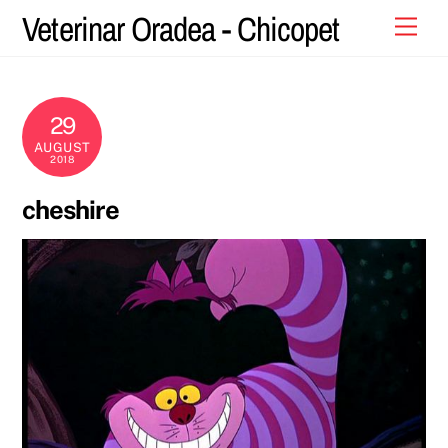
Skip
Veterinar Oradea - Chicopet
Men
to
content
29
AUGUST
2018
cheshire