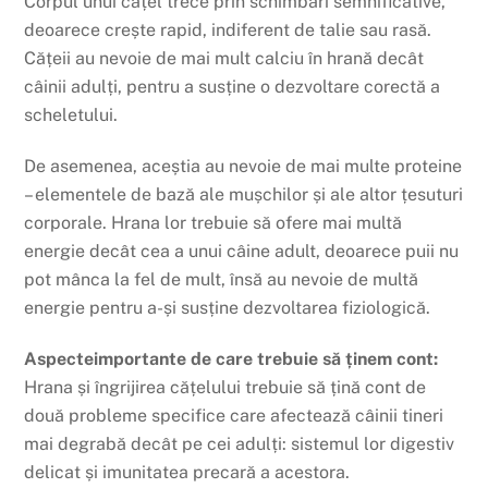
Corpul unui cățel trece prin schimbări semnificative,
deoarece crește rapid, indiferent de talie sau rasă.
Cățeii au nevoie de mai mult calciu în hrană decât
câinii adulți, pentru a susține o dezvoltare corectă a
scheletului.
De asemenea, aceștia au nevoie de mai multe proteine
– elementele de bază ale mușchilor și ale altor țesuturi
corporale. Hrana lor trebuie să ofere mai multă
energie decât cea a unui câine adult, deoarece puii nu
pot mânca la fel de mult, însă au nevoie de multă
energie pentru a-și susține dezvoltarea fiziologică.
Aspecteimportante de care trebuie să ținem cont:
Hrana și îngrijirea cățelului trebuie să țină cont de
două probleme specifice care afectează câinii tineri
mai degrabă decât pe cei adulți: sistemul lor digestiv
delicat și imunitatea precară a acestora.