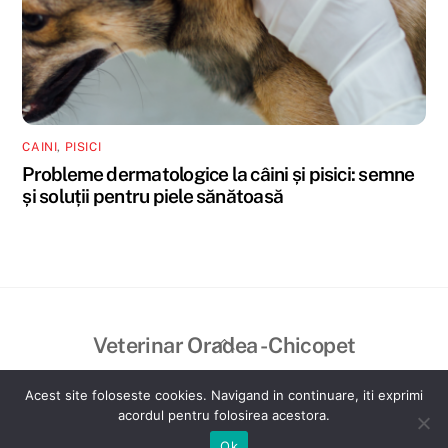
CAINI
,
PISICI
Probleme dermatologice la câini și pisici: semne
și soluții pentru piele sănătoasă
Back
Veterinar Oradea - Chicopet
To
©
Veterinar Oradea - Chicopet
2026
Top
Acest site foloseste cookies. Navigand in continuare, iti exprimi
Created by VisualBrand
acordul pentru folosirea acestora.
Ok