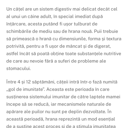
Un cățel are un sistem digestiv mai delicat decât cel
al unui un câine adult, în special imediat după
înțărcare, acesta putând fi ușor tulburat de
schimbările de mediu sau de hrana nouă. Puii trebuie
să primească o hrană cu dimensiunile, forma și textura
potrivită, pentru a fi ușor de mâncat și de digerat,
astfel încât să poată obține toate substanțele nutritive
de care au nevoie fără a suferi de probleme ale
stomacului.
Între 4 și 12 săptămâni, cățeii intră într-o fază numită
„gol de imunitate”. Aceasta este perioada în care
susținerea sistemului imunitar de către laptele mamei
începe să se reducă, iar mecanismele naturale de
apărare ale puilor nu sunt pe deplin dezvoltate. În
această perioadă, hrana reprezintă un mod esențial
de a susține acest proces și de a stimula imunitatea