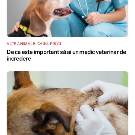
ALTE ANIMALE
,
CAINI
,
PISICI
De ce este important să ai un medic veterinar de
încredere