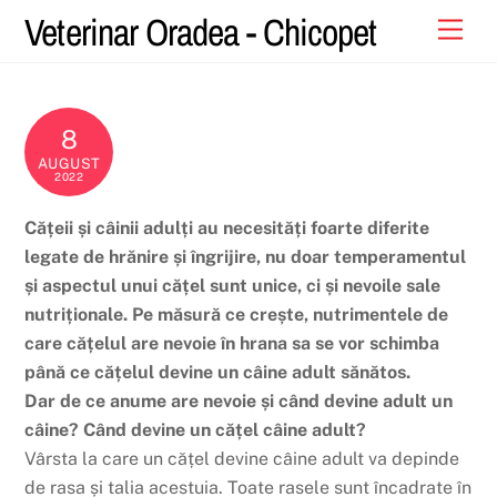
Skip
Veterinar Oradea - Chicopet
Men
to
content
8
AUGUST
2022
Cățeii și câinii adulți au necesități foarte diferite
legate de hrănire și îngrijire, nu doar temperamentul
și aspectul unui cățel sunt unice, ci și nevoile sale
nutriționale. Pe măsură ce crește, nutrimentele de
care cățelul are nevoie în hrana sa se vor schimba
până ce cățelul devine un câine adult sănătos.
Dar de ce anume are nevoie și când devine adult un
câine? Când devine un cățel câine adult?
Vârsta la care un cățel devine câine adult va depinde
de rasa și talia acestuia. Toate rasele sunt încadrate în