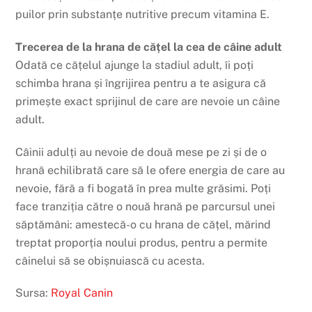
puilor prin substanțe nutritive precum vitamina E.
Trecerea de la hrana de cățel la cea de câine adult
Odată ce cățelul ajunge la stadiul adult, îi poți
schimba hrana și îngrijirea pentru a te asigura că
primește exact sprijinul de care are nevoie un câine
adult.
Câinii adulți au nevoie de două mese pe zi și de o
hrană echilibrată care să le ofere energia de care au
nevoie, fără a fi bogată în prea multe grăsimi. Poți
face tranziția către o nouă hrană pe parcursul unei
săptămâni: amestecă-o cu hrana de cățel, mărind
treptat proporția noului produs, pentru a permite
câinelui să se obișnuiască cu acesta.
Sursa:
Royal Canin