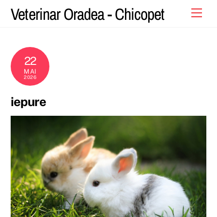
Skip
Veterinar Oradea - Chicopet
Men
to
content
22
MAI
2026
iepure