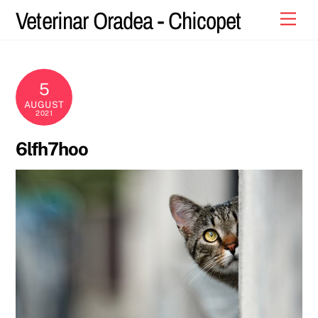
Skip
Veterinar Oradea - Chicopet
Men
to
content
5
AUGUST
2021
6lfh7hoo