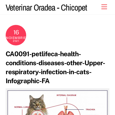
Skip
Veterinar Oradea - Chicopet
Men
to
content
16
NOIEMBRIE
2021
CA0091-petlifeca-health-
conditions-diseases-other-Upper-
respiratory-infection-in-cats-
Infographic-FA