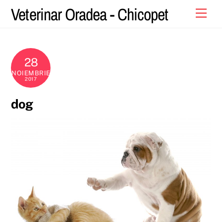
Skip
Veterinar Oradea - Chicopet
Men
to
content
28
NOIEMBRIE
2017
dog