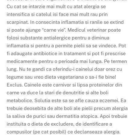
Cu cat se intarzie mai mult cu atat alergia se
intensifica si catelul isi face mai mult rau prin
scarpinat. In consecinta inflamatia si ranile se extind
si poate ajunge “carne vie”. Medicul veterinar poate
folosi substante antialergice pentru a diminua
inflamatia si pentru a permite pielii sa se vindece. Pot
fi adaugate antibiotice in tratament si pot fi prescrise
medicamente pentru o perioada mai lunga. Pe termen
lung. Nu te gandi ca oferindu-i cainelui doar orez cu
legume sau vreo dieta vegetariana o sa-i fie bine!
Exclus. Cainele este carnivor si lipsa proteinelor din
carne va duce la stari de denutritie si alte boli
metabolice. Solutia este sa se afle cauza eczemei. Ea
trebuie deosebita de alte boli ale pielii precum alergia
la saliva de purici sau dermatitia atopica. Apoi trebuie
instituita o dieta de excludere, de identificare a
compusilor (pe cat posibil) ce declanseaza alergia.