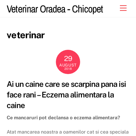
Skip
Veterinar Oradea - Chicopet
Men
to
content
veterinar
29
AUGUST
2018
Ai un caine care se scarpina pana isi
face rani – Eczema alimentara la
caine
Ce mancaruri pot declansa o eczema alimentara?
Atat mancarea noastra a oamenilor cat si cea speciala