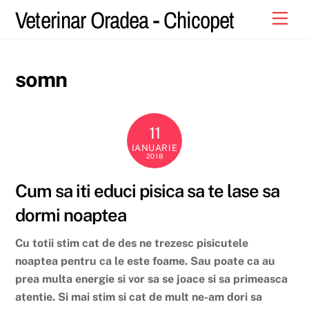
Skip
Veterinar Oradea - Chicopet
Men
to
content
somn
11
IANUARIE
2018
Cum sa iti educi pisica sa te lase sa
dormi noaptea
Cu totii stim cat de des ne trezesc pisicutele
noaptea pentru ca le este foame. Sau poate ca au
prea multa energie si vor sa se joace si sa primeasca
atentie. Si mai stim si cat de mult ne-am dori sa