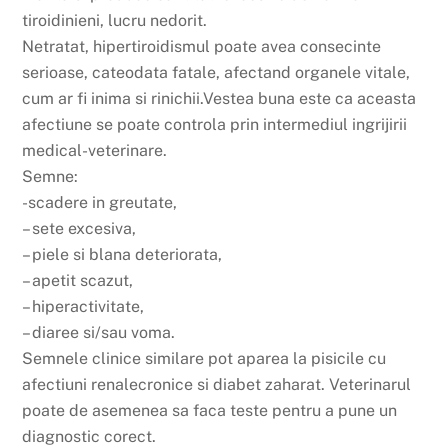
tiroidinieni, lucru nedorit.
Netratat, hipertiroidismul poate avea consecinte
serioase, cateodata fatale, afectand organele vitale,
cum ar fi inima si rinichii.Vestea buna este ca aceasta
afectiune se poate controla prin intermediul ingrijirii
medical-veterinare.
Semne:
-scadere in greutate,
– sete excesiva,
– piele si blana deteriorata,
– apetit scazut,
– hiperactivitate,
– diaree si/sau voma.
Semnele clinice similare pot aparea la pisicile cu
afectiuni renalecronice si diabet zaharat. Veterinarul
poate de asemenea sa faca teste pentru a pune un
diagnostic corect.