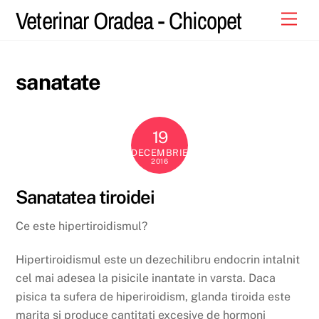
Skip
Veterinar Oradea - Chicopet
Men
to
content
sanatate
19
DECEMBRIE
2016
Sanatatea tiroidei
Ce este hipertiroidismul?
Hipertiroidismul este un dezechilibru endocrin intalnit
cel mai adesea la pisicile inantate in varsta. Daca
pisica ta sufera de hiperiroidism, glanda tiroida este
marita si produce cantitati excesive de hormoni