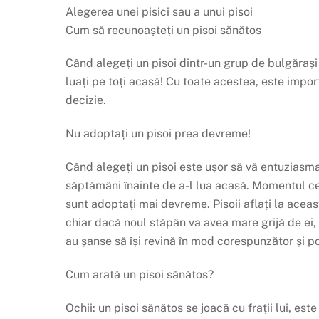
Alegerea unei pisici sau a unui pisoi
Cum să recunoașteți un pisoi sănătos
Când alegeți un pisoi dintr-un grup de bulgărași d
luați pe toți acasă! Cu toate acestea, este import
decizie.
Nu adoptați un pisoi prea devreme!
Când alegeți un pisoi este ușor să vă entuziasmaț
săptămâni înainte de a-l lua acasă. Momentul cel
sunt adoptați mai devreme. Pisoii aflați la ace
chiar dacă noul stăpân va avea mare grijă de ei, p
au șanse să își revină în mod corespunzător și pot
Cum arată un pisoi sănătos?
Ochii: un pisoi sănătos se joacă cu frații lui, este