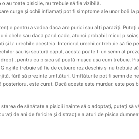
o au toate pisicile, nu trebuie să fie vizibilă.
are curge și ochii inflamați pot fi simptome ale unor boli la pi
atenție pentru a vedea dacă are purici sau alți paraziți. Pute
țiuni chele sau dacă părul cade, atunci probabil micul pisoiaș
ți și la urechile acesteia. Interiorul urechilor trebuie să fie 
echilor sau își scutură capul, acesta poate fi un semn al preze
fie drepți, pentru ca pisica să poată mușca așa cum trebuie. Pisi
 Gingiile trebuie să fie de culoare roz deschis și nu trebuie să 
unjită, fără să prezinte umflături. Umflăturile pot fi semn de h
 posteriorul este curat. Dacă acesta este murdar, este posibi
tarea de sănătate a pisicii înainte să o adoptați, puteți să vă 
urați de ani de fericire și distracție alături de pisica dumnea