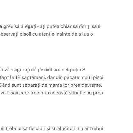
reu să alegeți – ați putea chiar să doriți să îi
bservați pisoii cu atenție înainte de a lua o
 vă asigurați că pisoiul are cel puțin 8
fapt la 12 săptămâni, dar din păcate mulți pisoi
e. Când sunt separați de mama lor prea devreme,
vi. Pisoii care trec prin această situație nu prea
i trebuie să fie clari și strălucitori, nu ar trebui