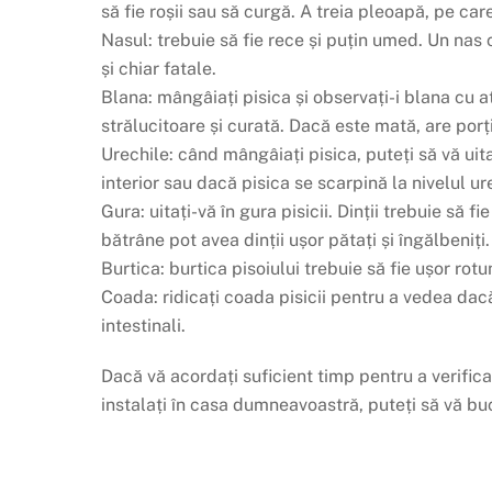
să fie roșii sau să curgă. A treia pleoapă, pe care 
Nasul: trebuie să fie rece și puțin umed. Un nas c
și chiar fatale.
Blana: mângâiați pisica și observați-i blana cu 
strălucitoare și curată. Dacă este mată, are por
Urechile: când mângâiați pisica, puteți să vă uita
interior sau dacă pisica se scarpină la nivelul ur
Gura: uitați-vă în gura pisicii. Dinții trebuie să 
bătrâne pot avea dinții ușor pătați și îngălbeniți.
Burtica: burtica pisoiului trebuie să fie ușor rot
Coada: ridicați coada pisicii pentru a vedea dacă
intestinali.
Dacă vă acordați suficient timp pentru a verifica s
instalați în casa dumneavoastră, puteți să vă buc