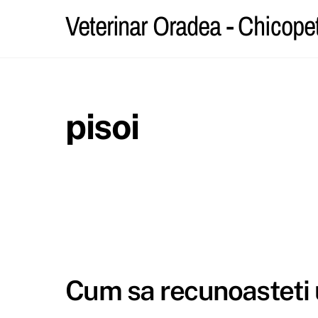
Skip
Veterinar Oradea - Chicope
to
content
pisoi
Cum sa recunoasteti 