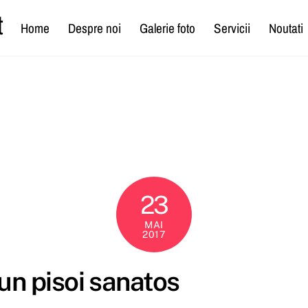
t
Home
Despre noi
Galerie foto
Servicii
Noutati
23
MAI
2017
un pisoi sanatos