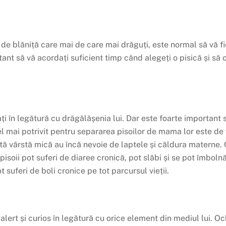
e blăniță care mai de care mai drăguți, este normal să vă fie g
ant să vă acordați suficient timp când alegeți o pisică și să o
i în legătură cu drăgălășenia lui. Dar este foarte important să
 mai potrivit pentru separarea pisoilor de mama lor este de 
astă vârstă mică au încă nevoie de laptele și căldura matern
isoii pot suferi de diaree cronică, pot slăbi și se pot îmbolnă
 suferi de boli cronice pe tot parcursul vieții.
 alert și curios în legătură cu orice element din mediul lui. Ochi