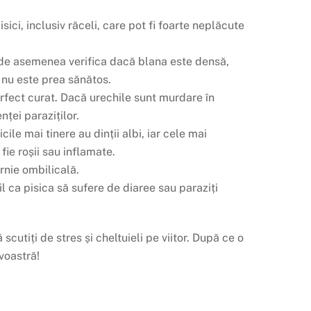
sici, inclusiv răceli, care pot fi foarte neplăcute
ți de asemenea verifica dacă blana este densă,
 nu este prea sănătos.
perfect curat. Dacă urechile sunt murdare în
nței paraziților.
cile mai tinere au dinții albi, iar cele mai
fie roșii sau inflamate.
ernie ombilicală.
l ca pisica să sufere de diaree sau paraziți
scutiți de stres și cheltuieli pe viitor. După ce o
voastră!