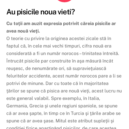
Au pisicile noua vieti?
Cu toţii am auzit expresia potrivit căreia pisicile ar
avea nouă vieţi.
O teorie cu privire la originea acestei zicale stă în
faptul că, în cele mai vechi timpuri, cifra nouă era
considerată a fi un număr norocos – trinitatea întreită.
Întrucât pisicile par construite în aşa măsură încât
reuşesc, de nenumărate ori, să supravieţuiască
feluritelor accidente, acest număr norocos pare a li se
potrivi de minune. Dar cu toate că în majoritatea
ţărilor se spune că pisica are nouă vieţi, acest lucru nu
este general valabil. Spre exemplu, în Italia,
Germania, Grecia şi unele regiuni spaniole, se spune
că ar avea şapte, în timp ce în Turcia şi ţările arabe se
spune că ar avea şase. Mitul este atribut supleţii şi
condiţiei fizice aparţinând pisicilor, de care acestea