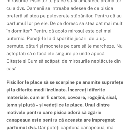
mirosurile. Pisicilor le place să-și amestece aroma lor
cu a dvs. Oamenii se întreabă adesea de ce pisica
preferă să stea pe puloverele stăpânilor. Pentru că au
parfumul lor pe ele. De ce doresc să stea cât mai mult
în dormitor? Pentru că acolo mirosul este cel mai
puternic. Puneți-le la dispoziție jucării de pluș,
pernuțe, pături și mochete pe care să le marcheze. Nu
așteptați să o facă ele singure pe unde apucă.
Citește și Cum să scăpați de mirosurile neplăcute din
casă
Pisicilor le place să se ​​scarpine pe anumite suprafețe
și la diferite medii înclinate. Încercați diferite
materiale, cum ar fi carton, covoare, rogojini, sisal,
lemn și plută – și vedeți ce le place. Unul dintre
motivele pentru care pisica adoră să zgârie
canapeaua este pentru că aceasta are impregnat
parfumul dvs.
Dar puteți capitona canapeaua, mai