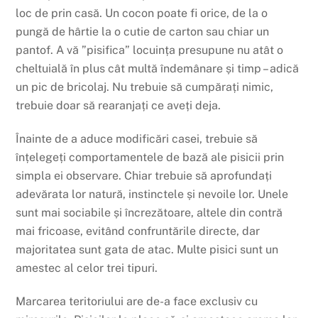
loc de prin casă. Un cocon poate fi orice, de la o
pungă de hârtie la o cutie de carton sau chiar un
pantof. A vă ”pisifica” locuința presupune nu atât o
cheltuială în plus cât multă îndemânare și timp – adică
un pic de bricolaj. Nu trebuie să cumpărați nimic,
trebuie doar să rearanjați ce aveți deja.
Înainte de a aduce modificări casei, trebuie să
înțelegeți comportamentele de bază ale pisicii prin
simpla ei observare. Chiar trebuie să aprofundați
adevărata lor natură, instinctele și nevoile lor. Unele
sunt mai sociabile și încrezătoare, altele din contră
mai fricoase, evitând confruntările directe, dar
majoritatea sunt gata de atac. Multe pisici sunt un
amestec al celor trei tipuri.
Marcarea teritoriului are de-a face exclusiv cu