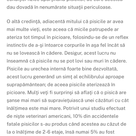
dau dovadă în nenumărate situaţii periculoase.
O altă credinţă, adiacentă mitului că pisicile ar avea
mai multe vieţi, este aceea că micile patrupede ar
ateriza tot timpul în picioare, folosindu-se de un reflex
instinctiv de a-şi întoarce corpurile în aşa fel încât să
nu se lovească în cădere. Desigur, acest lucru nu
înseamnă că pisicile nu se pot lovi sau muri în cădere.
Pisicile au urechea internă foarte bine dezvoltată,
acest lucru generând un simţ al echilibrului aproape
suprapământean; de aceea pisicile aterizează în
picioare. Mulţi veţi fi surprinşi să aflaţi că o pisică are
şanse mai mari să supravieţuiască unei căzături cu cât
înălţimea este mai mare. Potrivit unui studiu efectuat
de nişte veterinari americani, 10% din accidentele
fatale pisicilor s-au produs când acestea au căzut de
la o înălţime de 2-6 etaje, însă numai 5% au fost