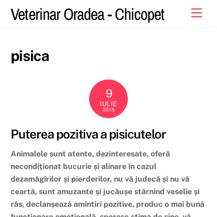
Skip
Veterinar Oradea - Chicopet
Men
to
content
pisica
9
IULIE
2018
Puterea pozitiva a pisicutelor
Animalele sunt atente, dezinteresate, oferă
necondiționat bucurie și alinare în cazul
dezamăgirilor și pierderilor, nu vă judecă și nu vă
ceartă, sunt amuzante și jucăușe stârnind veselie și
râs, declanșează amintiri pozitive, produc o mai bună
funcționare emoțională, sporesc stima de sine, vă