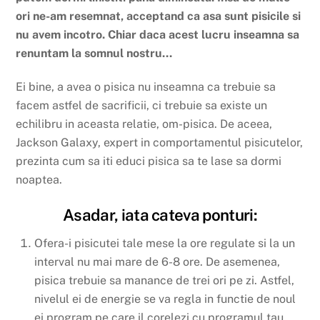
ori ne-am resemnat, acceptand ca asa sunt pisicile si
nu avem incotro. Chiar daca acest lucru inseamna sa
renuntam la somnul nostru…
Ei bine, a avea o pisica nu inseamna ca trebuie sa
facem astfel de sacrificii, ci trebuie sa existe un
echilibru in aceasta relatie, om-pisica. De aceea,
Jackson Galaxy, expert in comportamentul pisicutelor,
prezinta cum sa iti educi pisica sa te lase sa dormi
noaptea.
Asadar, iata cateva ponturi:
Ofera-i pisicutei tale mese la ore regulate si la un
interval nu mai mare de 6-8 ore. De asemenea,
pisica trebuie sa manance de trei ori pe zi. Astfel,
nivelul ei de energie se va regla in functie de noul
ei program pe care il corelezi cu programul tau.