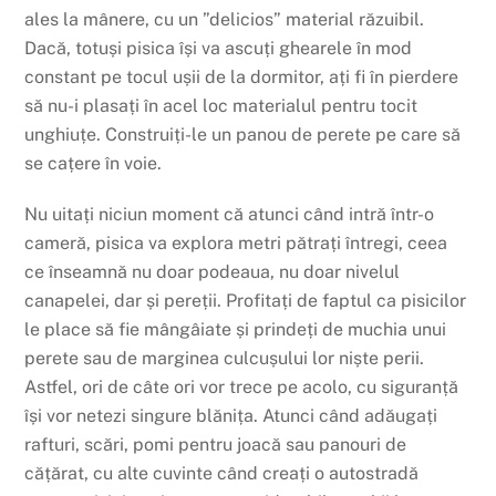
ales la mânere, cu un ”delicios” material răzuibil.
Dacă, totuși pisica își va ascuți ghearele în mod
constant pe tocul ușii de la dormitor, ați fi în pierdere
să nu-i plasați în acel loc materialul pentru tocit
unghiuțe. Construiți-le un panou de perete pe care să
se cațere în voie.
Nu uitați niciun moment că atunci când intră într-o
cameră, pisica va explora metri pătrați întregi, ceea
ce înseamnă nu doar podeaua, nu doar nivelul
canapelei, dar și pereții. Profitați de faptul ca pisicilor
le place să fie mângâiate și prindeți de muchia unui
perete sau de marginea culcușului lor niște perii.
Astfel, ori de câte ori vor trece pe acolo, cu siguranță
își vor netezi singure blănița. Atunci când adăugați
rafturi, scări, pomi pentru joacă sau panouri de
cățărat, cu alte cuvinte când creați o autostradă