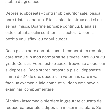
stabili diagnosticul.
Depresie, oboseala – contrar obiceiurilor sale, pisica
pare trista si abatuta. Sta incolacita intr-un colt si nu
se mai misca. Doarme aproape continuu. Blana sa
este ciufulita, ochii sunt terni si sticlosi. Uneori ia
pozitia unui sfinx, cu capul plecat.
Daca pisica pare abatuta, luati-i temperatura rectala,
care trebuie in mod normal sa se situeze intre 38 si 39
grade Celsius. Febra este o cauza frecventa a oboselii
si depresiei. Daca starea proasta a pisicii depaseste
limita de 24 de ore, duceti-o la veterinar, care ii va
face un examen clinic complet si, daca este nevoie,
examinari complementare.
Slabire – inseamna o pierdere in greutate cauzata de
reducerea tesutului adipos si a mesei musculare. Se