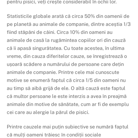
pentru pisici, veți crește considerabil în ochii lor.
Statisticile globale arată că circa 50% din oamenii de
pe planetă au animale de companie, dintre aceștia 1/3
fiind stăpâni de câini. Circa 10% din oameni au
animale de casă la rugămintea copiilor ori din cauză
că îi apasă singurătatea. Cu toate acestea, în ultima
vreme, din cauza diferitelor cauze, se înregistrează o
ușoară scădere a numărului de persoane care dețin
animale de companie. Printre cele mai cunoscute
motive se enumeră faptul că circa 1/5 din oameni nu
au timp să aibă grijă de ele. O altă cauză este faptul
că multor persoane le este interzis a avea în preajmă
animale din motive de sănătate, cum ar fi de exemplu
cei care au alergie la părul de pisici.
Printre cauzele mai puțin subiective se numără faptul
că mulți oameni trăiesc în condiții sociale