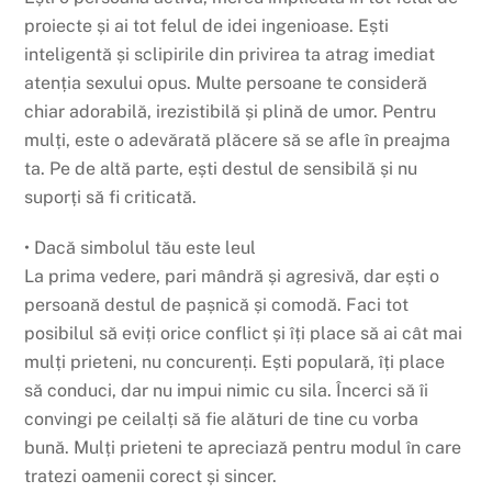
proiecte și ai tot felul de idei ingenioase. Ești
inteligentă și sclipirile din privirea ta atrag imediat
atenția sexului opus. Multe persoane te consideră
chiar adorabilă, irezistibilă și plină de umor. Pentru
mulți, este o adevărată plăcere să se afle în preajma
ta. Pe de altă parte, ești destul de sensibilă și nu
suporți să fi criticată.
• Dacă simbolul tău este leul
La prima vedere, pari mândră și agresivă, dar ești o
persoană destul de pașnică și comodă. Faci tot
posibilul să eviți orice conflict și îți place să ai cât mai
mulți prieteni, nu concurenți. Ești populară, îți place
să conduci, dar nu impui nimic cu sila. Încerci să îi
convingi pe ceilalți să fie alături de tine cu vorba
bună. Mulți prieteni te apreciază pentru modul în care
tratezi oamenii corect și sincer.