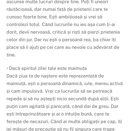
ascunse multe lucruri despre tine. Poți fi uneori
răutăcioasă, dar numai față de prietenii care te
cunosc foarte bine. Ești ambițioasă și vrei să
controlezi totul. Când lucrurile nu ies așa cum ți-ai
dorit, devii nervoasă, critică și riști să pierzi prietenia
celor din jur. Dar nu ești o persoană rea, ba chiar îți
place să îi ajuți pe cei care au nevoie cu adevărat de
tine.
• Dacă spiritul zilei tale este maimuța
Dacă ziua ta de naștere este reprezentată de
maimuță, ești o persoană dinamică, iute, mereu activă
și cam impulsivă. Vrei ca lucrurile să se petreacă
repede și să nu aștepți nicio secundă după alții. Ești
puțin cam agitată și panicată, când dai de greu. Dar
ești întreprinzătoare și ai o intuiție bună, care te
ferește de necazuri. Când ai multe obligații pe cap, îți
iei măsuri de precauție să nu fii singura care trage