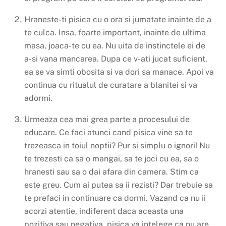
Hraneste-ti pisica cu o ora si jumatate inainte de a
te culca. Insa, foarte important, inainte de ultima
masa, joaca-te cu ea. Nu uita de instinctele ei de
a-si vana mancarea. Dupa ce v-ati jucat suficient,
ea se va simti obosita si va dori sa manace. Apoi va
continua cu ritualul de curatare a blanitei si va
adormi.
Urmeaza cea mai grea parte a procesului de
educare. Ce faci atunci cand pisica vine sa te
trezeasca in toiul noptii? Pur si simplu o ignori! Nu
te trezesti ca sa o mangai, sa te joci cu ea, sa o
hranesti sau sa o dai afara din camera. Stim ca
este greu. Cum ai putea sa ii rezisti? Dar trebuie sa
te prefaci in continuare ca dormi. Vazand ca nu ii
acorzi atentie, indiferent daca aceasta una
pozitiva sau negativa, pisica va intelege ca nu are