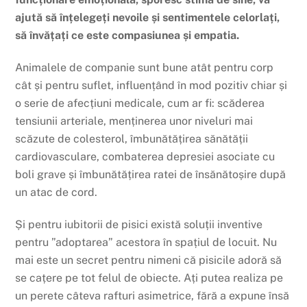
ajută să înțelegeți nevoile și sentimentele celorlați,
să învățați ce este compasiunea și empatia.
Animalele de companie sunt bune atât pentru corp
cât și pentru suflet, influențând în mod pozitiv chiar și
o serie de afecțiuni medicale, cum ar fi: scăderea
tensiunii arteriale, menținerea unor niveluri mai
scăzute de colesterol, îmbunătățirea sănătății
cardiovasculare, combaterea depresiei asociate cu
boli grave și îmbunătățirea ratei de însănătoșire după
un atac de cord.
Și pentru iubitorii de pisici există soluții inventive
pentru ”adoptarea” acestora în spațiul de locuit. Nu
mai este un secret pentru nimeni că pisicile adoră să
se cațere pe tot felul de obiecte. Ați putea realiza pe
un perete câteva rafturi asimetrice, fără a expune însă