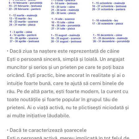
• Dacă ziua ta naștere este reprezentată de câine
Ești o persoană sinceră, simplă și loială. Un angajat
muncitor și serios și un prieten pe care te poți baza
oricând. Ești practic, bine ancorat în realitate și ai o
intuiție foarte bună, care te ajută să cerni binele de
rău. Pe de altă parte, ești foarte modern, la curent cu
toate noutățile și foarte popular în grupul tău de
prieteni. Ai o viață activă, nu te plictisești niciodată și
ai multe inițiative lăudabile.
• Dacă te caracterizează șoarecele
Ești o persoană activă, mereu implicată în tot felul de