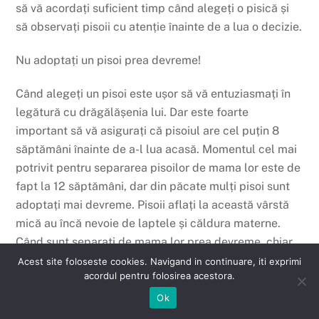
să vă acordați suficient timp când alegeți o pisică și
să observați pisoii cu atenție înainte de a lua o decizie.
Nu adoptați un pisoi prea devreme!
Când alegeți un pisoi este ușor să vă entuziasmați în
legătură cu drăgălășenia lui. Dar este foarte
important să vă asigurați că pisoiul are cel puțin 8
săptămâni înainte de a-l lua acasă. Momentul cel mai
potrivit pentru separarea pisoilor de mama lor este de
fapt la 12 săptămâni, dar din păcate mulți pisoi sunt
adoptați mai devreme. Pisoii aflați la această vârstă
mică au încă nevoie de laptele și căldura materne.
Când sunt separați de mama lor prea devreme, chiar
dacă noul stăpân va avea mare grijă de ei, pisoii pot
Acest site foloseste cookies. Navigand in continuare, iti exprimi
acordul pentru folosirea acestora.
suferi de diaree cronică, pot slăbi și se pot îmbolnăvi.
Pisoii care trec prin această situație nu prea au șanse
Ok
să își revină în mod corespunzător și pot suferi de boli