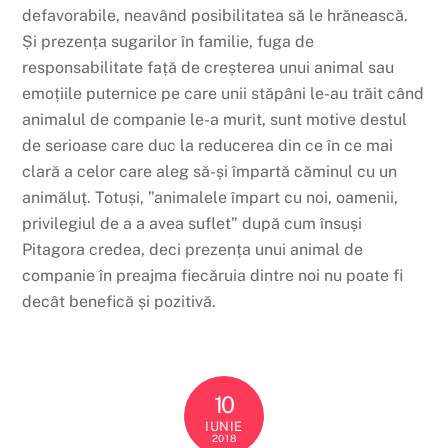
defavorabile, neavând posibilitatea să le hrănească.
Și prezența sugarilor în familie, fuga de
responsabilitate față de creșterea unui animal sau
emoțiile puternice pe care unii stăpâni le-au trăit când
animalul de companie le-a murit, sunt motive destul
de serioase care duc la reducerea din ce în ce mai
clară a celor care aleg să-și împartă căminul cu un
animăluț. Totuși, ”animalele împart cu noi, oamenii,
privilegiul de a a avea suflet” după cum însuși
Pitagora credea, deci prezența unui animal de
companie în preajma fiecăruia dintre noi nu poate fi
decât benefică și pozitivă.
10
IUNIE
2018