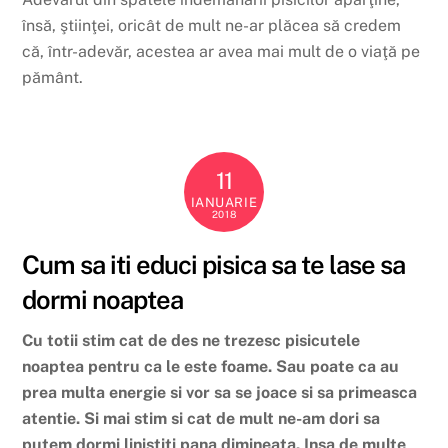
însă, ştiinţei, oricât de mult ne-ar plăcea să credem
că, într-adevăr, acestea ar avea mai mult de o viaţă pe
pământ.
11
IANUARIE
2018
Cum sa iti educi pisica sa te lase sa
dormi noaptea
Cu totii stim cat de des ne trezesc pisicutele
noaptea pentru ca le este foame. Sau poate ca au
prea multa energie si vor sa se joace si sa primeasca
atentie. Si mai stim si cat de mult ne-am dori sa
putem dormi linistiti pana dimineata. Insa de multe