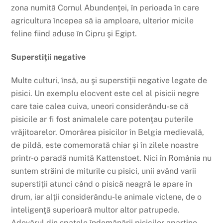
zona numită Cornul Abundenţei, în perioada în care
agricultura începea să ia amploare, ulterior micile
feline fiind aduse în Cipru şi Egipt.
Superstiţii negative
Multe culturi, însă, au şi superstiţii negative legate de
pisici. Un exemplu elocvent este cel al pisicii negre
care taie calea cuiva, uneori considerându-se că
pisicile ar fi fost animalele care potenţau puterile
vrăjitoarelor. Omorârea pisicilor în Belgia medievală,
de pildă, este comemorată chiar şi în zilele noastre
printr-o paradă numită Kattenstoet. Nici în România nu
suntem străini de miturile cu pisici, unii având varii
superstiţii atunci când o pisică neagră le apare în
drum, iar alţii considerându-le animale viclene, de o
inteligenţă superioară multor altor patrupede.
Adevărul din spatele îndemânării pisicilor aparţine,