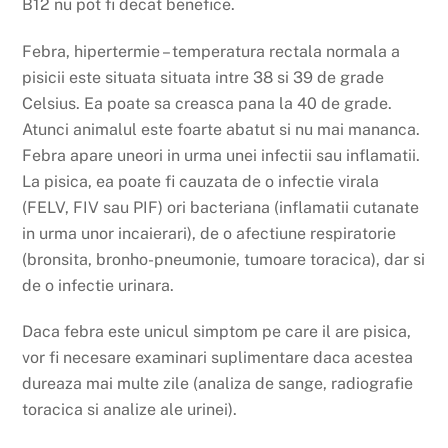
B12 nu pot fi decat benefice.
Febra, hipertermie – temperatura rectala normala a
pisicii este situata situata intre 38 si 39 de grade
Celsius. Ea poate sa creasca pana la 40 de grade.
Atunci animalul este foarte abatut si nu mai mananca.
Febra apare uneori in urma unei infectii sau inflamatii.
La pisica, ea poate fi cauzata de o infectie virala
(FELV, FIV sau PIF) ori bacteriana (inflamatii cutanate
in urma unor incaierari), de o afectiune respiratorie
(bronsita, bronho-pneumonie, tumoare toracica), dar si
de o infectie urinara.
Daca febra este unicul simptom pe care il are pisica,
vor fi necesare examinari suplimentare daca acestea
dureaza mai multe zile (analiza de sange, radiografie
toracica si analize ale urinei).