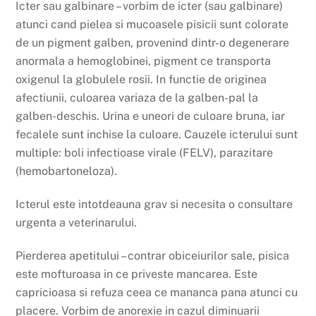
Icter sau galbinare – vorbim de icter (sau galbinare)
atunci cand pielea si mucoasele pisicii sunt colorate
de un pigment galben, provenind dintr-o degenerare
anormala a hemoglobinei, pigment ce transporta
oxigenul la globulele rosii. In functie de originea
afectiunii, culoarea variaza de la galben-pal la
galben-deschis. Urina e uneori de culoare bruna, iar
fecalele sunt inchise la culoare. Cauzele icterului sunt
multiple: boli infectioase virale (FELV), parazitare
(hemobartoneloza).
Icterul este intotdeauna grav si necesita o consultare
urgenta a veterinarului.
Pierderea apetitului – contrar obiceiurilor sale, pisica
este mofturoasa in ce priveste mancarea. Este
capricioasa si refuza ceea ce mananca pana atunci cu
placere. Vorbim de anorexie in cazul diminuarii