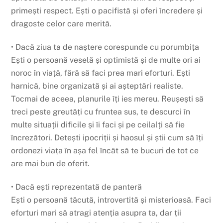
primești respect. Ești o pacifistă și oferi încredere și
dragoste celor care merită.
• Dacă ziua ta de naștere corespunde cu porumbița
Ești o persoană veselă și optimistă și de multe ori ai
noroc în viață, fără să faci prea mari eforturi. Ești
harnică, bine organizată și ai așteptări realiste.
Tocmai de aceea, planurile îți ies mereu. Reușești să
treci peste greutăți cu fruntea sus, te descurci în
multe situații dificile și îi faci și pe ceilalți să fie
încrezători. Detești ipocriții și haosul și știi cum să îți
ordonezi viața în așa fel încât să te bucuri de tot ce
are mai bun de oferit.
• Dacă ești reprezentată de panteră
Ești o persoană tăcută, introvertită și misterioasă. Faci
eforturi mari să atragi atenția asupra ta, dar ții