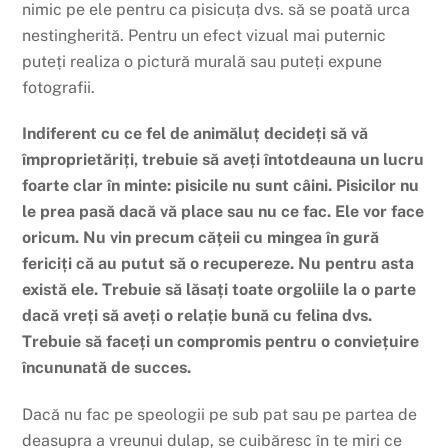
nimic pe ele pentru ca pisicuța dvs. să se poată urca
nestingherită. Pentru un efect vizual mai puternic
puteți realiza o pictură murală sau puteți expune
fotografii.
Indiferent cu ce fel de animăluț decideți să vă
împroprietăriți, trebuie să aveți întotdeauna un lucru
foarte clar în minte: pisicile nu sunt câini. Pisicilor nu
le prea pasă dacă vă place sau nu ce fac. Ele vor face
oricum. Nu vin precum cățeii cu mingea în gură
fericiți că au putut să o recupereze. Nu pentru asta
există ele. Trebuie să lăsați toate orgoliile la o parte
dacă vreți să aveți o relație bună cu felina dvs.
Trebuie să faceți un compromis pentru o conviețuire
încununată de succes.
Dacă nu fac pe speologii pe sub pat sau pe partea de
deasupra a vreunui dulap, se cuibăresc în te miri ce