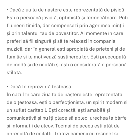
• Dacă ziua ta de naștere este reprezentată de pisică
Ești o persoană jovială, optimistă și fermecătoare. Poți
fi uneori timidă, dar compensezi prin agerimea minții
și prin talentul tău de povestitor. Ai momente în care
preferi să fii singură și să te relaxezi în compania
muzicii, dar în general ești apropiată de prieteni și de
familie și te motivează susținerea lor. Ești preocupată
de modă și de noutăți și ești o considerată o persoană
stilată.
• Dacă te reprezintă țestoasa
În cazul în care ziua ta de naștere este reprezentată
de o țestoasă, ești o perfecționistă, un spirit modern și
un suflet caritabil. Ești corectă, ești amabilă și
comunicativă și nu îți place să apleci urechea la bârfe
și informații de alcov. Tocmai de aceea ești atât de
apreciată de ceilalți. Tratezi oamenii cu respect și