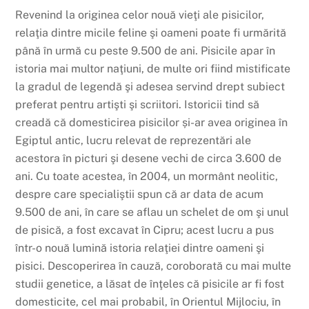
Revenind la originea celor nouă vieţi ale pisicilor,
relaţia dintre micile feline şi oameni poate fi urmărită
până în urmă cu peste 9.500 de ani. Pisicile apar în
istoria mai multor naţiuni, de multe ori fiind mistificate
la gradul de legendă şi adesea servind drept subiect
preferat pentru artişti şi scriitori. Istoricii tind să
creadă că domesticirea pisicilor și-ar avea originea în
Egiptul antic, lucru relevat de reprezentări ale
acestora în picturi şi desene vechi de circa 3.600 de
ani. Cu toate acestea, în 2004, un mormânt neolitic,
despre care specialiştii spun că ar data de acum
9.500 de ani, în care se aflau un schelet de om şi unul
de pisică, a fost excavat în Cipru; acest lucru a pus
într-o nouă lumină istoria relaţiei dintre oameni şi
pisici. Descoperirea în cauză, coroborată cu mai multe
studii genetice, a lăsat de înţeles că pisicile ar fi fost
domesticite, cel mai probabil, în Orientul Mijlociu, în