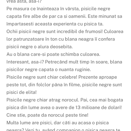
vrea asta, asa-i?
Pe masura ce înainteaza în vârsta, pisicile negre
capata fire albe de par ca si oamenii. Este minunat sa
împartasesti aceasta experienta cu pisica ta.
Ochii pisicii negre sunt incredibil de frumosi! Culoarea
lor patrunzatoare în ton cu blana neagra îî confera
pisicii negre o alura deosebita.
Au o blana care-si poate schimba culoarea.
Interesant, asa-i? Petrecând mult timp în soare, blana
pisicilor negre capata o nuanta ruginie.
Pisicile negre sunt chiar celebre! Prezente aproape
peste tot, din folclor pâna în filme, pisicile negre sunt
pisici de elita!
Pisicile negre chiar atrag norocul. Pai, cea mai bogata
pisica din lume avea o avere de 13 milioane de dolari!
Cine stie, poate da norocul peste tine!
Multa lume are pisici, dar câti au acasa o pisica
neagra? Vezi tu, având companion o pisica neagra te