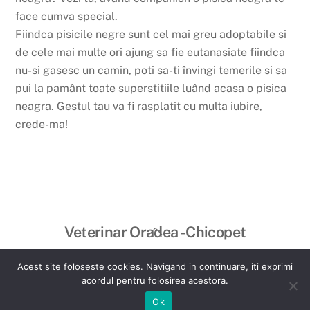
face cumva special.
Fiindca pisicile negre sunt cel mai greu adoptabile si
de cele mai multe ori ajung sa fie eutanasiate fiindca
nu-si gasesc un camin, poti sa-ti învingi temerile si sa
pui la pamânt toate superstitiile luând acasa o pisica
neagra. Gestul tau va fi rasplatit cu multa iubire,
crede-ma!
Back
Veterinar Oradea - Chicopet
To
©
Veterinar Oradea - Chicopet
2026
Top
Acest site foloseste cookies. Navigand in continuare, iti exprimi
Created by VisualBrand
acordul pentru folosirea acestora.
Ok