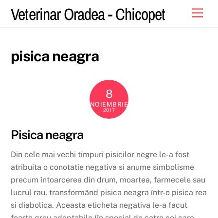
Skip
Veterinar Oradea - Chicopet
Men
to
content
pisica neagra
8
NOIEMBRIE
2017
Pisica neagra
Din cele mai vechi timpuri pisicilor negre le-a fost
atribuita o conotatie negativa si anume simbolisme
precum întoarcerea din drum, moartea, farmecele sau
lucrul rau, transformând pisica neagra într-o pisica rea
si diabolica. Aceasta eticheta negativa le-a facut
foarte greu adoptabile (în special de catre cei care