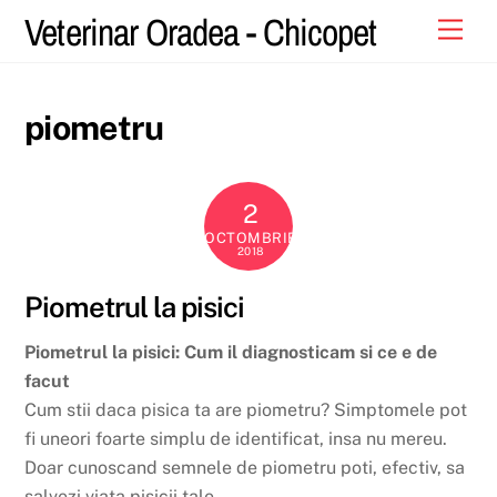
Skip
Veterinar Oradea - Chicopet
Men
to
content
piometru
2
OCTOMBRIE
2018
Piometrul la pisici
Piometrul la pisici: Cum il diagnosticam si ce e de
facut
Cum stii daca pisica ta are piometru? Simptomele pot
fi uneori foarte simplu de identificat, insa nu mereu.
Doar cunoscand semnele de piometru poti, efectiv, sa
salvezi viata pisicii tale.