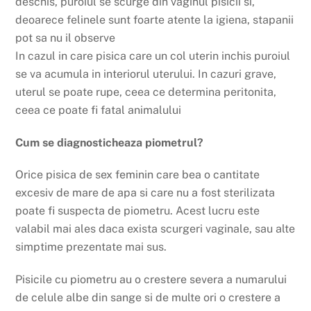
deschis, puroiul se scurge din vaginul pisicii si,
deoarece felinele sunt foarte atente la igiena, stapanii
pot sa nu il observe
In cazul in care pisica care un col uterin inchis puroiul
se va acumula in interiorul uterului. In cazuri grave,
uterul se poate rupe, ceea ce determina peritonita,
ceea ce poate fi fatal animalului
Cum se diagnosticheaza piometrul?
Orice pisica de sex feminin care bea o cantitate
excesiv de mare de apa si care nu a fost sterilizata
poate fi suspecta de piometru. Acest lucru este
valabil mai ales daca exista scurgeri vaginale, sau alte
simptime prezentate mai sus.
Pisicile cu piometru au o crestere severa a numarului
de celule albe din sange si de multe ori o crestere a