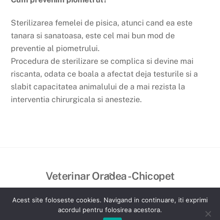
Sterilizarea femelei de pisica, atunci cand ea este
tanara si sanatoasa, este cel mai bun mod de
preventie al piometrului.
Procedura de sterilizare se complica si devine mai
riscanta, odata ce boala a afectat deja testurile si a
slabit capacitatea animalului de a mai rezista la
interventia chirurgicala si anestezie.
Back
Veterinar Oradea - Chicopet
To
©
Veterinar Oradea - Chicopet
2026
Top
Acest site foloseste cookies. Navigand in continuare, iti exprimi
Created by VisualBrand
acordul pentru folosirea acestora.