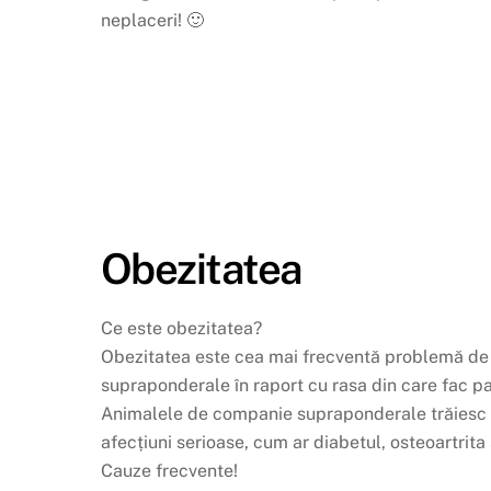
neplaceri! 🙂
Obezitatea
Ce este obezitatea?
Obezitatea este cea mai frecventă problemă de s
supraponderale în raport cu rasa din care fac par
Animalele de companie supraponderale trăiesc ma
afecțiuni serioase, cum ar diabetul, osteoartrita ș
Cauze frecvente!