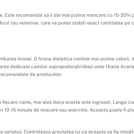
re. Este recomandat sa ii dai mai putina mancare cu 15-20% p
edicul tau veterinar, care va putea stabili exact cantitatea pe
imbarea hranei. O hrana dietetica contine mai putine calorii, 
rea dedicata cainilor suprapoderali/obezi este Hrana Acana 
ti recomandate de producator.
 fiecare caine, mai ales daca acesta este ingrasat. Langa c
in 10-15 minute de miscare sau exercitie. Aceasta poate fi pl
ie sanatos. Controleaza greutatea lui ca aceasta sa fie intodt