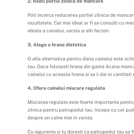
2. Redu portia zilnica de mancare
Poti incerca reducerea portiei zilnice de manca
rezultatele. Cel mai ideal ar fi sa consulti cu m
ideala a cainelui, varsta si alti factori.
3. Alege o hrana dietetica
O alta alternativa pentru dieta cainelui este sch
tau. Daca folosesti hrana din gama Acana manca
cainelui cu aceasta hrana si sa ii dai in cantita
4. Ofera cainelui miscare regulata
Miscarea regulata este foarte importanta pentru
zilnica pentru patrupedul tau. Incepe cu cel put
despre un caine mai in varsta.
Cu siguranta si tu doresti ca patrupedul tau sa f