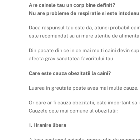
Are cainele tau un corp bine definit?
Nu are probleme de respiratie si este intodeau
Daca raspunsul tau este da, atunci probabil cain
este recomandat sa ai mare atentie de alimentat
Din pacate din ce in ce mai multi caini devin su
afecta grav sanatatea favoritului tau.
Care este cauza obezitatii la caini?
Luarea in greutate poate avea mai multe cauze. Po
Oricare ar fi cauza obezitatii, este important s
Cauzele cele mai comune al obezitatii:
1. Hranire libera
A lasa castronul cainelui mereu plin de mancare 