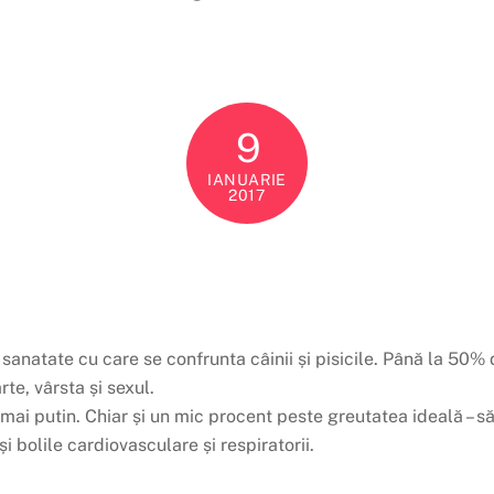
9
IANUARIE
2017
anatate cu care se confrunta câinii și pisicile. Până la 50%
te, vârsta și sexul.
i putin. Chiar și un mic procent peste greutatea ideală – s
i bolile cardiovasculare și respiratorii.