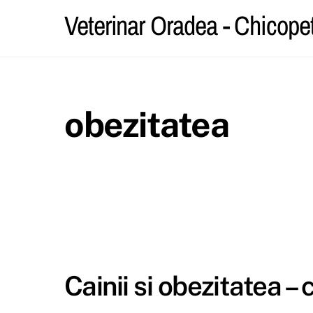
Skip
Veterinar Oradea - Chicope
to
content
obezitatea
Cainii si obezitatea –