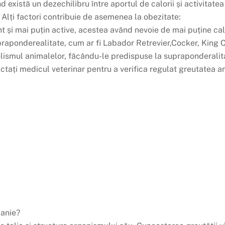
există un dezechilibru între aportul de calorii și activitatea
 Alți factori contribuie de asemenea la obezitate:
 și mai puțin active, acestea având nevoie de mai puține calo
praponderealitate, cum ar fi Labador Retrevier,Cocker, King Ch
ismul animalelor, făcându-le predispuse la supraponderalit
actați medicul veterinar pentru a verifica regulat greutatea a
panie?