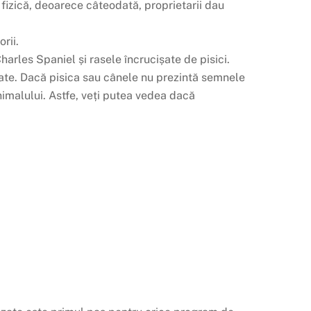
 fizică, deoarece câteodată, proprietarii dau
rii.
arles Spaniel și rasele încrucișate de pisici.
ate. Dacă pisica sau cânele nu prezintă semnele
nimalului. Astfe, veți putea vedea dacă