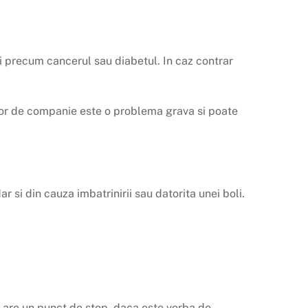
i precum cancerul sau diabetul. In caz contrar
lelor de companie este o problema grava si poate
 si din cauza imbatrinirii sau datorita unei boli.
u are un punct de stop, daca este vorba de