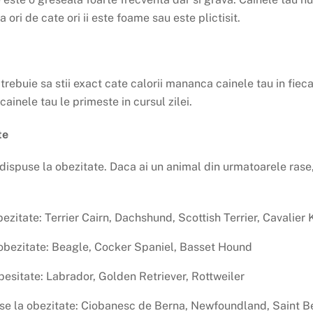
ori de cate ori ii este foame sau este plictisit.
ebuie sa stii exact cate calorii mananca cainele tau in fiecar
ainele tau le primeste in cursul zilei.
te
dispuse la obezitate. Daca ai un animal din urmatoarele rase,
ezitate: Terrier Cairn, Dachshund, Scottish Terrier, Cavalier
 obezitate: Beagle, Cocker Spaniel, Basset Hound
besitate: Labrador, Golden Retriever, Rottweiler
puse la obezitate: Ciobanesc de Berna, Newfoundland, Saint B