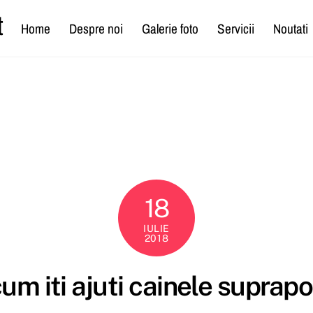
t
Home
Despre noi
Galerie foto
Servicii
Noutati
18
IULIE
2018
 cum iti ajuti cainele supra