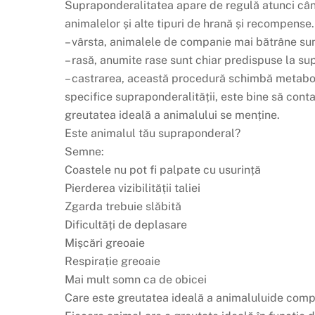
Supraponderalitatea apare de regulă atunci când 
animalelor și alte tipuri de hrană și recompense.
– vârsta, animalele de companie mai bătrâne sunt
– rasă, anumite rase sunt chiar predispuse la su
– castrarea, această procedură schimbă metabol
specifice supraponderalității, este bine să cont
greutatea ideală a animalului se menține.
Este animalul tău supraponderal?
Semne:
Coastele nu pot fi palpate cu usurință
Pierderea vizibilității taliei
Zgarda trebuie slăbită
Dificultăți de deplasare
Mișcări greoaie
Respirație greoaie
Mai mult somn ca de obicei
Care este greutatea ideală a animaluluide com