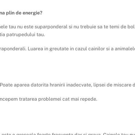
na plin de energie?
ele tau nu este suparponderal si nu trebuie sa te temi de bol
ia patrupedului tau.
praponderali. Luarea in greutate in cazul cainilor si a anima
ate aparea datorita hranirii inadecvate, lipsei de miscare dar
a incepem tratarea problemei cat mai repede.
este o greseala foarte frecventa dar si grava. Cainele tau n