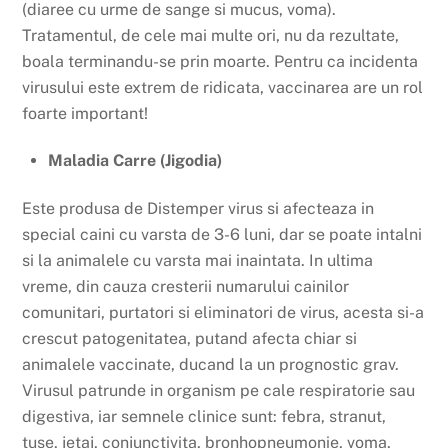
(diaree cu urme de sange si mucus, voma).
Tratamentul, de cele mai multe ori, nu da rezultate,
boala terminandu-se prin moarte. Pentru ca incidenta
virusului este extrem de ridicata, vaccinarea are un rol
foarte important!
Maladia Carre (Jigodia)
Este produsa de Distemper virus si afecteaza in
special caini cu varsta de 3-6 luni, dar se poate intalni
si la animalele cu varsta mai inaintata. In ultima
vreme, din cauza cresterii numarului cainilor
comunitari, purtatori si eliminatori de virus, acesta si-a
crescut patogenitatea, putand afecta chiar si
animalele vaccinate, ducand la un prognostic grav.
Virusul patrunde in organism pe cale respiratorie sau
digestiva, iar semnele clinice sunt: febra, stranut,
tuse, jetaj, conjunctivita, bronhopneumonie, voma,