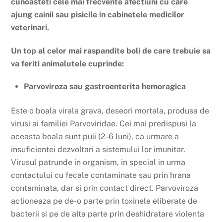
cunoasteti cele mai frecvente afectiuni cu care
ajung cainii sau pisicile in cabinetele medicilor
veterinari.
Un top al celor mai raspandite boli de care trebuie sa
va feriti animalutele cuprinde:
Parvoviroza sau gastroenterita hemoragica
Este o boala virala grava, deseori mortala, produsa de
virusi ai familiei Parvoviridae. Cei mai predispusi la
aceasta boala sunt puii (2-6 luni), ca urmare a
insuficientei dezvoltari a sistemului lor imunitar.
Virusul patrunde in organism, in special in urma
contactului cu fecale contaminate sau prin hrana
contaminata, dar si prin contact direct. Parvoviroza
actioneaza pe de-o parte prin toxinele eliberate de
bacterii si pe de alta parte prin deshidratare violenta