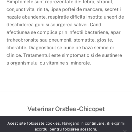
Simptomele sunt reprezentate de: febra, stranut,
conjunctivita, rinita, lipsa poftei de mancare, secretii
nazale abundente, respiratie dificila insotita uneori de
deschiderea gurii si scurgerea salivei. Cand
afectiunea se complica prin infectii bacteriene, apar
traheobronsite sau pneumonii, stomatite, glosite,
cheratite. Diagnosticul se pune pe baza semnelor
clinice. Tratamentul este simptomatic si de sustinere
a organismului cu vitamine si minerale.
Back
Veterinar Oradea - Chicopet
To
©
Veterinar Oradea - Chicopet
2026
Top
Acest site foloseste cookies. Navigand in continuare, iti exprimi
Created by VisualBrand
acordul pentru folosirea acestora.