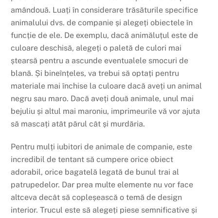
amândouă. Luați în considerare trăsăturile specifice
animalului dvs. de companie și alegeți obiectele în
funcție de ele. De exemplu, dacă animăluțul este de
culoare deschisă, alegeți o paletă de culori mai
ștearsă pentru a ascunde eventualele smocuri de
blană. Și bineînțeles, va trebui să optați pentru
materiale mai închise la culoare dacă aveți un animal
negru sau maro. Dacă aveți două animale, unul mai
bejuliu și altul mai maroniu, imprimeurile vă vor ajuta
să mascați atât părul cât și murdăria.
Pentru mulți iubitori de animale de companie, este
incredibil de tentant să cumpere orice obiect
adorabil, orice bagatelă legată de bunul trai al
patrupedelor. Dar prea multe elemente nu vor face
altceva decât să copleșească o temă de design
interior. Trucul este să alegeți piese semnificative și