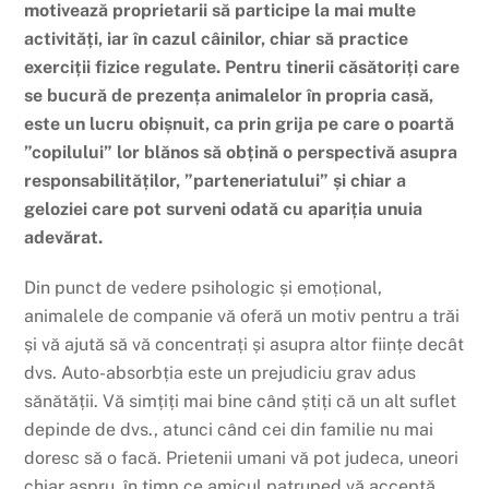
motivează proprietarii să participe la mai multe
activități, iar în cazul câinilor, chiar să practice
exerciții fizice regulate. Pentru tinerii căsătoriți care
se bucură de prezența animalelor în propria casă,
este un lucru obișnuit, ca prin grija pe care o poartă
”copilului” lor blănos să obțină o perspectivă asupra
responsabilităților, ”parteneriatului” și chiar a
geloziei care pot surveni odată cu apariția unuia
adevărat.
Din punct de vedere psihologic și emoțional,
animalele de companie vă oferă un motiv pentru a trăi
și vă ajută să vă concentrați și asupra altor ființe decât
dvs. Auto-absorbția este un prejudiciu grav adus
sănătății. Vă simțiți mai bine când știți că un alt suflet
depinde de dvs., atunci când cei din familie nu mai
doresc să o facă. Prietenii umani vă pot judeca, uneori
chiar aspru, în timp ce amicul patruped vă acceptă