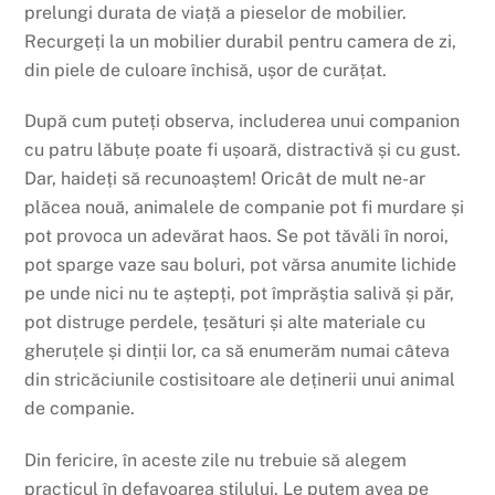
prelungi durata de viață a pieselor de mobilier.
Recurgeți la un mobilier durabil pentru camera de zi,
din piele de culoare închisă, ușor de curățat.
După cum puteți observa, includerea unui companion
cu patru lăbuțe poate fi ușoară, distractivă și cu gust.
Dar, haideți să recunoaștem! Oricât de mult ne-ar
plăcea nouă, animalele de companie pot fi murdare și
pot provoca un adevărat haos. Se pot tăvăli în noroi,
pot sparge vaze sau boluri, pot vărsa anumite lichide
pe unde nici nu te aștepți, pot împrăștia salivă și păr,
pot distruge perdele, țesături și alte materiale cu
gheruțele și dinții lor, ca să enumerăm numai câteva
din stricăciunile costisitoare ale deținerii unui animal
de companie.
Din fericire, în aceste zile nu trebuie să alegem
practicul în defavoarea stilului. Le putem avea pe