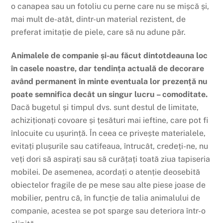
o canapea sau un fotoliu cu perne care nu se mișcă și,
mai mult de-atât, dintr-un material rezistent, de
preferat imitație de piele, care să nu adune păr.
Animalele de companie și-au făcut dintotdeauna loc
în casele noastre, dar tendința actuală de decorare
având permanent în minte eventuala lor prezență nu
poate semnifica decât un singur lucru – comoditate.
Dacă bugetul și timpul dvs. sunt destul de limitate,
achiziționați covoare și țesături mai ieftine, care pot fi
înlocuite cu ușurință. În ceea ce privește materialele,
evitați plușurile sau catifeaua, întrucât, credeți-ne, nu
veți dori să aspirați sau să curățați toată ziua tapiseria
mobilei. De asemenea, acordați o atenție deosebită
obiectelor fragile de pe mese sau alte piese joase de
mobilier, pentru că, în funcție de talia animalului de
companie, acestea se pot sparge sau deteriora într-o