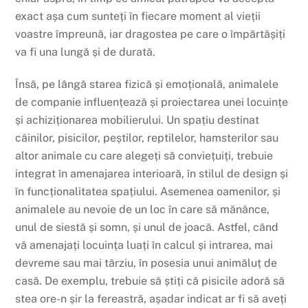
exact așa cum sunteți în fiecare moment al vieții
voastre împreună, iar dragostea pe care o împărtășiți
va fi una lungă și de durată.
Însă, pe lângă starea fizică și emoțională, animalele
de companie influențează și proiectarea unei locuințe
și achiziționarea mobilierului. Un spațiu destinat
câinilor, pisicilor, peștilor, reptilelor, hamsterilor sau
altor animale cu care alegeți să conviețuiți, trebuie
integrat în amenajarea interioară, în stilul de design și
în funcționalitatea spațiului. Asemenea oamenilor, și
animalele au nevoie de un loc în care să mănânce,
unul de siestă și somn, și unul de joacă. Astfel, când
vă amenajați locuința luați în calcul și intrarea, mai
devreme sau mai târziu, în posesia unui animăluț de
casă. De exemplu, trebuie să știți că pisicile adoră să
stea ore-n șir la fereastră, așadar indicat ar fi să aveți