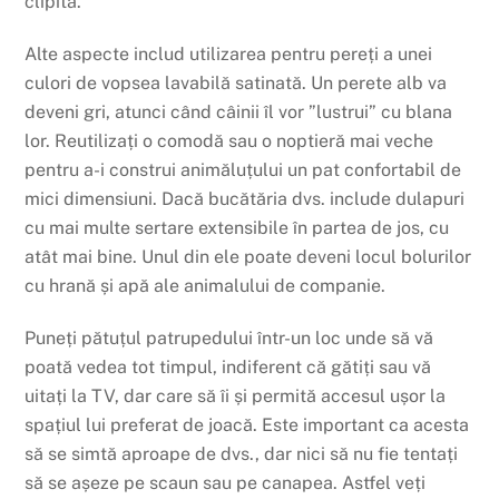
clipită.
Alte aspecte includ utilizarea pentru pereți a unei
culori de vopsea lavabilă satinată. Un perete alb va
deveni gri, atunci când câinii îl vor ”lustrui” cu blana
lor. Reutilizați o comodă sau o noptieră mai veche
pentru a-i construi animăluțului un pat confortabil de
mici dimensiuni. Dacă bucătăria dvs. include dulapuri
cu mai multe sertare extensibile în partea de jos, cu
atât mai bine. Unul din ele poate deveni locul bolurilor
cu hrană și apă ale animalului de companie.
Puneți pătuțul patrupedului într-un loc unde să vă
poată vedea tot timpul, indiferent că gătiți sau vă
uitați la TV, dar care să îi și permită accesul ușor la
spațiul lui preferat de joacă. Este important ca acesta
să se simtă aproape de dvs., dar nici să nu fie tentați
să se așeze pe scaun sau pe canapea. Astfel veți