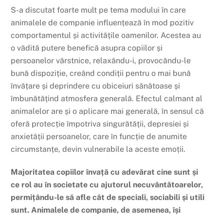
S-a discutat foarte mult pe tema modului în care
animalele de companie influențează în mod pozitiv
comportamentul și activitățile oamenilor. Acestea au
o vădită putere benefică asupra copiilor și
persoanelor vârstnice, relaxându-i, provocându-le
bună dispoziție, creând condiții pentru o mai bună
învățare și deprindere cu obiceiuri sănătoase și
îmbunătățind atmosfera generală. Efectul calmant al
animalelor are și o aplicare mai generală, în sensul că
oferă protecție împotriva singurătății, depresiei și
anxietății persoanelor, care în funcție de anumite
circumstanțe, devin vulnerabile la aceste emoții.
Majoritatea copiilor învață cu adevărat cine sunt și
ce rol au în societate cu ajutorul necuvântătoarelor,
permițându-le să afle cât de speciali, sociabili și utili
sunt. Animalele de companie, de asemenea, își