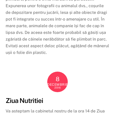
Expunerea unor fotografii cu animalul dvs., coșurile
de depozitare pentru jucării, lesa și alte obiecte dragi
pot fi integrate cu succes într-o amenajare cu stil. În
mare parte, animalele de companie își fac de cap în
lipsa dvs. De aceea este foarte probabil să găsiți ușa
zgâriată de câinele nerăbdător să fie plimbat în parc.
Evitați acest aspect deloc plăcut, agățând de mânerul
ușii o folie din plastic.
8
DECEMBRIE
2016
Ziua Nutritiei
Va asteptam la cabinetul nostru de la ora 14 de Ziua