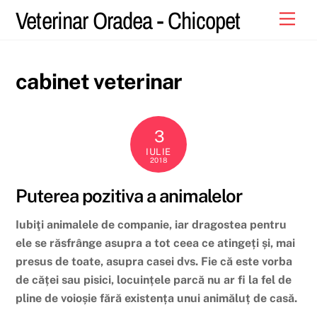
Skip
Veterinar Oradea - Chicopet
Men
to
content
cabinet veterinar
3
IULIE
2018
Puterea pozitiva a animalelor
Iubiţi animalele de companie, iar dragostea pentru
ele se răsfrânge asupra a tot ceea ce atingeți și, mai
presus de toate, asupra casei dvs. Fie că este vorba
de căței sau pisici, locuințele parcă nu ar fi la fel de
pline de voioșie fără existența unui animăluț de casă.