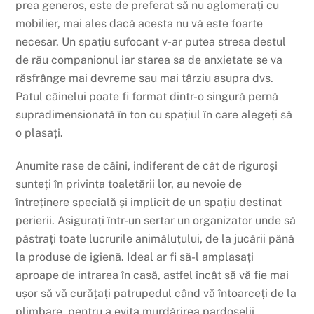
prea generos, este de preferat să nu aglomerați cu
mobilier, mai ales dacă acesta nu vă este foarte
necesar. Un spațiu sufocant v-ar putea stresa destul
de rău companionul iar starea sa de anxietate se va
răsfrânge mai devreme sau mai târziu asupra dvs.
Patul câinelui poate fi format dintr-o singură pernă
supradimensionată în ton cu spațiul în care alegeți să
o plasați.
Anumite rase de câini, indiferent de cât de riguroși
sunteți în privința toaletării lor, au nevoie de
întreținere specială și implicit de un spațiu destinat
perierii. Asigurați într-un sertar un organizator unde să
păstrați toate lucrurile animăluțului, de la jucării până
la produse de igienă. Ideal ar fi să-l amplasați
aproape de intrarea în casă, astfel încât să vă fie mai
ușor să vă curățați patrupedul când vă întoarceți de la
plimbare, pentru a evita murdărirea pardoselii.