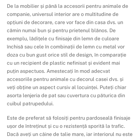
De la mobilier și până la accesorii pentru animale de
companie, universul interior are o multitudine de
opțiuni de decorare, care vor face din casa dvs. un
cămin numai bun și pentru prietenul blănos. De
exemplu, lădițele cu finisaje din lemn de culoare
închisă sau cele în combinații de lemn cu metal vor
doza cu bun gust orice stil de design, în comparație
cu un recipient de plastic nefinisat și evident mai
puțin aspectuos. Amestecați în mod adecvat
accesoriile pentru animale cu decorul casei dvs. și
veți obține un aspect cursiv al locuinței. Puteți chiar
asorta lenjeria de pat sau cuvertura cu păturica din
cuibul patrupedului.
Este de preferat să folosiți pentru pardoseală finisaje
ușor de întreținut și cu o rezistență sporită la trafic.
Dacă aveți un câine de talie mare, iar interiorul nu este