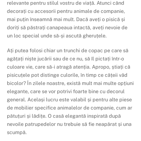
relevante pentru stilul vostru de viață. Atunci când
decorați cu accesorii pentru animale de companie,
mai puțin înseamnă mai mult. Dacă aveți o pisică și
doriți să păstrați canapeaua intactă, aveți nevoie de
un loc special unde să-și ascută gheruțele.
Ați putea folosi chiar un trunchi de copac pe care să
agățați niște jucării sau de ce nu, să îl pictați într-o
culoare vie, care să-i atragă atenția. Apropo, știați că
pisicuțele pot distinge culorile, în timp ce cățeii văd
bicolor? În zilele noastre, există mult mai multe opțiuni
elegante, care se vor potrivi foarte bine cu decorul
general. Același lucru este valabil și pentru alte piese
de mobilier specifice animalelor de companie, cum ar
pătuțuri și lădițe. O casă elegantă inspirată după
nevoile patrupedelor nu trebuie să fie neapărat și una
scumpă.