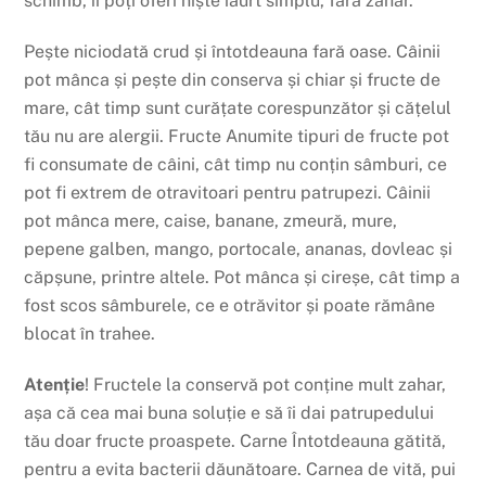
schimb
,
îi
poți
oferi
niște
iaurt simplu,
fără
zahăr
.
Pește
n
iciodată
crud
și
întotdeauna
fară
oase
.
Câinii
pot
mânca
și
pește
din
conserva
și
chiar
și
fructe de
mare
,
cât
timp
sunt
curățate
corespunzător
și
cățelul
tău
nu are alergii. Fructe Anumite
tipuri
de fructe pot
fi consumate de
câini
,
cât
timp
nu
conțin
sâmburi
, ce
pot fi extrem de otravitoari pentru patrupezi.
Câinii
pot
mânca
mere,
caise
, banane,
zmeură
, mure,
pepene galben, mango, portocale, ananas, dovleac
și
căpșune
, printre altele. Pot
mânca
și
cireșe
,
cât
timp
a
fost scos
sâmburele
, ce e
otrăvitor
și
poate
rămâne
blocat
în
trahee.
Atenție
! Fructele
la
conservă
pot
conține
mult
zahar
,
așa
că
cea
mai
buna
soluție
e
să
îi
dai patrupedului
tău
doar fructe proaspete.
Carne
Întotdeauna
gătită
,
pentru a
evita
bacterii
dăunătoare
.
Carnea
de
vită
, pui