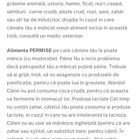
grăsime
animală, u
sturoi, h
amei,
ficat, nuci ,c
eapă,
s
âmburi,
c
arne
crudă,
p
ește
crud,
roșii,
sare, z
ahăr
sau
alt
tip
de
îndulcitor,
drojdie
În
cazul
în
care
câinele
tău
a
mâncat
vreun aliment inclus
în
această
listă
,
consultă
un medic veterinar.
Alimente PERMISE
pe care
câinele
tău
le poate
mânca
(cu
moderație
):
Pâine
Nu e nicio
problema
dacă
patrupedul
tău
a
mâncat
puțină
pâine
. Trebuie
să
ai
grijă
,
însă
,
să
nu exagereze cu produsele de
panificație
, pentru
că
poate
lua
în
greutate.
Atenție
!
Câinii
nu pot
consuma
coca
crudă
, pentru
că
aceasta
va
fermenta
în
stomacul lor. Produse lactate
Cât
timp
nu
conțin
zahar
,
cățelul
tău
poate
consuma
și
produse
lactate,
în
cazul
în
care nu are
intoleranta
la
lactoza
.
Cățeii
nu au voie
să
mănânce
înghețată
(pentru
că
are
zahar
sau
xylitol, un substitut toxic pentru
câini
).
În