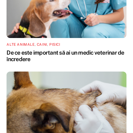
ALTE ANIMALE
,
CAINI
,
PISICI
De ce este important să ai un medic veterinar de
încredere