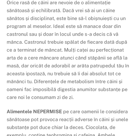
Orice
rasă
de
câini
are nevoie de o
alimentație
sănătoasă
și
echilibrată
.
Dacă
vrei
să
ai
un
câine
sănătos
și
disciplinat, este bine
să
-l
obișnuiești
cu un
program
al
meselor
. Ideal este
să
manace doar din
castronul
sau
și
doar
în
locul unde s-a decis
că
vă
mânca
. Castronul trebuie
spălat
de fiecare
dată
după
ce a terminat de
mâncat
.
Mulți
caței
au
perfecționat
arta
de a cere
mâncare
atunci
când
stăpânii
se
află
la
masă
, dar
oricât
de adorabil ar
arăta
patrupedul
tău
în
aceasta
ipostază
, nu trebuie
să
îi
dai absolut tot ce
mănânci
tu
.
Diferențele
de metabolism
între
câini
și
oameni fac
imposibilă
digestia anumitor
substanțe
pe
care noi le
consumam
zi de zi.
Alimentele NEPERMISE
pe care oamenii le
considera
sănătoase
pot
provoca
reacții
adverse
în
câini
și
unele
substanțe
pot duce chiar
la
deces.
Ciocolata
, de
exemplu,
conține
teobromina
și
cafeina
. Ambele