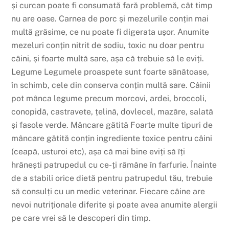
și
curcan poate fi
consumată
fară
problemă
,
cât
timp
nu are
oase
.
Carnea
de porc
și
mezelurile
conțin
mai
multă
grăsime
, ce nu poate fi
digerata
ușor
. Anumite
mezeluri
conțin
nitrit de sodiu, toxic nu doar pentru
câini
,
și
foarte
multă
sare,
așa
că
trebuie
să
le
eviți
.
Legume Legumele proaspete
sunt
foarte
sănătoase
,
în
schimb
, cele din
conserva
conțin
multă
sare.
Câinii
pot
mânca
legume precum morcovi, ardei, broccoli,
conopidă
, castravete,
țelină
, dovlecel,
mazăre
,
salată
și
fasole verde.
Mâncare
gătită
Foarte multe
tipuri
de
mâncare
gătită
conțin
ingrediente
toxice pentru
câini
(
ceapă
, usturoi etc),
așa
că
mai
bine
eviți
să
îți
hrănești
patrupedul cu ce-
ți
rămâne
în
farfurie.
Înainte
de a stabili orice
dietă
pentru patrupedul
tău
, trebuie
să
consulți
cu un medic veterinar. Fiecare
câine
are
nevoi
nutriționale
diferite
și
poate avea anumite alergii
pe care vrei
să
le descoperi din
timp
.