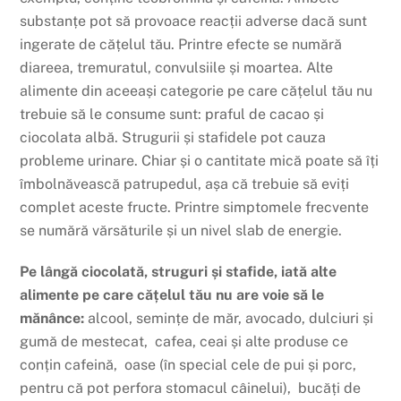
substanțe
pot
să
provoace
reacții
adverse
dacă
sunt
ingerate de
cățelul
tău
. Printre efecte se
numără
diareea, tremuratul, convulsiile
și
moartea. Alte
alimente din
aceeași
categorie pe care
cățelul
tău
nu
trebuie
să
le consume
sunt
: praful de cacao
și
ciocolata
albă
. Strugurii
și
stafidele pot
cauza
probleme urinare. Chiar
și
o cantitate
mică
poate
să
îți
îmbolnăvească
patrupedul,
așa
că
trebuie
să
eviți
complet aceste fructe. Printre simptomele
frecvente
se
numără
vărsăturile
și
un nivel slab de energie.
Pe
lângă
ciocolată
, struguri
și
stafide,
iată
alte
alimente pe care
cățelul
tău
nu are voie
să
le
mănânce
:
alcool, s
emințe
de
măr,
avocado, dulciuri
și
gumă
de mestecat,
c
afea, ceai
și
alte produse ce
conțin
cafeină,
o
ase
(
în
special cele de pui
și
porc,
pentru
că
pot
perfora
stomacul
câinelui
), b
ucăți
de