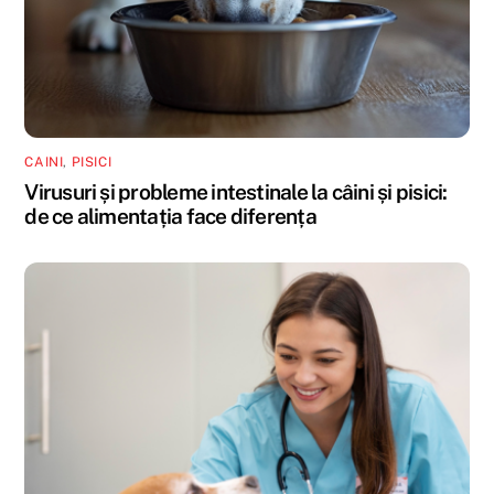
CAINI
,
PISICI
Virusuri și probleme intestinale la câini și pisici:
de ce alimentația face diferența