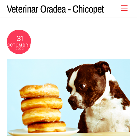
Skip
Veterinar Oradea - Chicopet
Men
to
content
31
OCTOMBRIE
2022