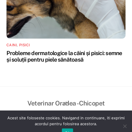
CAINI
,
PISICI
Probleme dermatologice la câini și pisici: semne
și soluții pentru piele sănătoasă
Back
Veterinar Oradea - Chicopet
To
©
Veterinar Oradea - Chicopet
2026
Top
Acest site foloseste cookies. Navigand in continuare, iti exprimi
Created by VisualBrand
acordul pentru folosirea acestora.