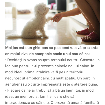
Mai jos este un ghid pas cu pas pentru a vă prezenta
animalul dvs. de companie canin unui nou câine:
• Decideți în avans asupra terenului neutru. Găsește un
loc bun pentru a-ți prezenta câinele noului câine. În
mod ideal, prima întâlnire va fi pe un teritoriu
necunoscut ambilor câini, cu mult spațiu. Un parc în
aer liber sau o curte împrejmuită este o alegere bună.
• Fiecare câine ar trebui să aibă un îngrijitor, în mod
ideal un membru al familiei, care știe să
interacționeze cu câinele. O prezență umană familiară