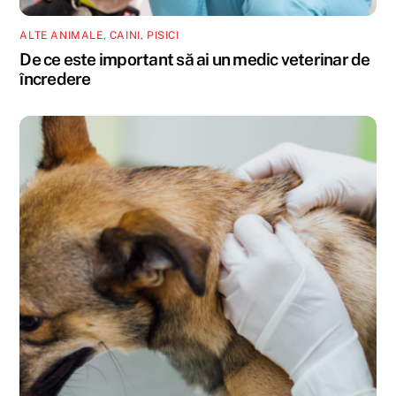
ALTE ANIMALE
,
CAINI
,
PISICI
De ce este important să ai un medic veterinar de
încredere