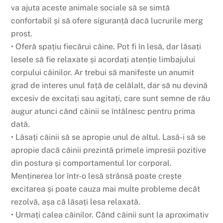
va ajuta aceste animale sociale să se simtă
confortabil și să ofere siguranță dacă lucrurile merg
prost.
• Oferă spațiu fiecărui câine. Pot fi în lesă, dar lăsați
lesele să fie relaxate și acordați atenție limbajului
corpului câinilor. Ar trebui să manifeste un anumit
grad de interes unul față de celălalt, dar să nu devină
excesiv de excitați sau agitați, care sunt semne de rău
augur atunci când câinii se întâlnesc pentru prima
dată.
• Lăsați câinii să se apropie unul de altul. Lasă-i să se
apropie dacă câinii prezintă primele impresii pozitive
din postura și comportamentul lor corporal.
Menținerea lor într-o lesă strânsă poate crește
excitarea și poate cauza mai multe probleme decât
rezolvă, așa că lăsați lesa relaxată.
• Urmați calea câinilor. Când câinii sunt la aproximativ