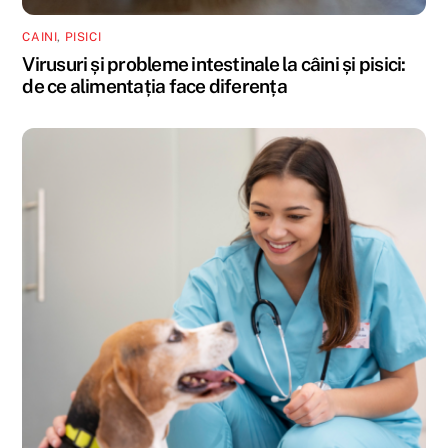
CAINI
,
PISICI
Virusuri și probleme intestinale la câini și pisici:
de ce alimentația face diferența