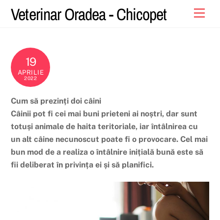
Skip
Veterinar Oradea - Chicopet
Men
to
content
19
APRILIE
2022
Cum să prezinți doi câini
Câinii pot fi cei mai buni prieteni ai noștri, dar sunt
totuși animale de haita teritoriale, iar întâlnirea cu
un alt câine necunoscut poate fi o provocare. Cel mai
bun mod de a realiza o întâlnire inițială bună este să
fii deliberat în privința ei și să planifici.