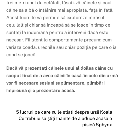
trei metri unul de celălalt, lăsați-vă câinele și noul
câine să aibă o întâlnire mai apropiată, față în față.
Acest lucru le va permite să exploreze mirosul
celuilalt și chiar să înceapă să se joace în timp ce
sunteți la îndemână pentru a interveni dacă este
necesar. Fii atent la comportamente precum: cum
variază coada, urechile sau chiar poziția pe care o ia
cand se joacă.
Dacă vă prezentați câinele unui al doilea câine cu
scopul final de a avea câinii în casă, în cele din urmă
vor fi necesare sesiuni suplimentare, plimbări
împreună și o prezentare acasă.
5 lucruri pe care nu le stiati despre ursii Koala
Ce trebuie să știți înainte de a aduce acasă o
pisică Sphynx