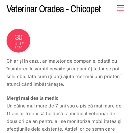
Skip
Veterinar Oradea - Chicopet
Men
to
content
30
IULIE
2020
Chiar şi în cazul animalelor de companie, odată cu
înaintarea în vârstă nevoile şi capacităţile lor se pot
schimba. Iată cum îţi poţi ajuta ”cel mai bun prieten”
atunci când îmbătrâneşte.
Mergi mai des la medic
Un câine mai mare de 7 ani sau o pisică mai mare de
11 ani ar trebui să fie dusă la medicul veterinar de
două ori pe an pentru a i se monitoriza mobilitatea şi
afecţiunile deja existente. Astfel, orice semn care