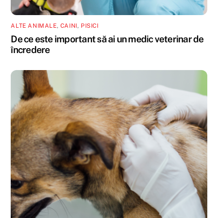
ALTE ANIMALE
,
CAINI
,
PISICI
De ce este important să ai un medic veterinar de
încredere