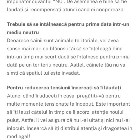
impunător cuvântul “NU”. De asemenea e bine să fie
lăudați și recompensați atunci când ei cooperează.
Trebuie să se întâlnească pentru prima data într-un
mediu neutru
Deoarece câinii sunt animale teritoriale, vei avea
șanse mai mari ca blănoșii tăi să se înțeleagă bine
într-un timp mai scurt dacă se întâlnesc pentru prima
dată pe un teritoriu neutru. Astfel, câinele tău nu va
simți că spațiul lui este invadat.
Pentru reducerea tensiunii încercați să îi lăudați
Atunci când îi aduceți în casa, pregătiți-vă pentru
multe momente tensionate la început. Este important
să îți lauzi cățelul în timp ce îi acorzi atenție noului
puiuț. Astfel îl vei asigura că nu l-ai uitat și nici nu l-ai
înlocuit. Încearcă să îți distribui atenția și dragostea în
mod egal!