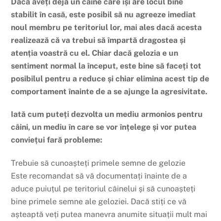
Dacă aveți deja un câine care își are locul bine
stabilit în casă, este posibil să nu agreeze imediat
noul membru pe teritoriul lor, mai ales dacă acesta
realizează că va trebui să împartă dragostea și
atenția voastră cu el. Chiar dacă gelozia e un
sentiment normal la început, este bine să faceți tot
posibilul pentru a reduce și chiar elimina acest tip de
comportament înainte de a se ajunge la agresivitate.
Iată cum puteți dezvolta un mediu armonios pentru
câini, un mediu în care se vor înțelege și vor putea
conviețui fară probleme:
Trebuie să cunoașteți primele semne de gelozie
Este recomandat să vă documentați înainte de a
aduce puiuțul pe teritoriul câinelui și să cunoașteți
bine primele semne ale geloziei. Dacă stiți ce vă
așteaptă veți putea manevra anumite situații mult mai