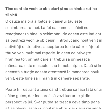
Tine cont de vechile obiceiuri și nu schimba rutina
zilnică
O cauză majoră a geloziei câinelui tău este
schimbarea rutinei. La fel ca oamenii, câinii nu
reacționează bine la schimbări, de aceea este indicat
să păstrezi vechile obiceiuri. Introducând noul venit în
activități distractive, acceptarea lui de către cățelul
tău va veni mult mai repede. În ceea ce privește
hrănirea lor, primul care ar trebui să primească
mâncarea este masculul sau femela alpha. Dacă și în
această situație acesta atentează la mâncarea noului
venit, este bine să îi hrăniți în camere separate.
Poate fi frustrant atunci când trebuie să faci fată unui
câine gelos, dar încearcă să vezi lucrurile și din
perspectiva lui. S-ar putea să treacă ceva timp până
să se obișnuiască cu noul membru, dar dacă respecți