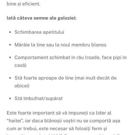
bine și eficient.
Iată câteva semne ale geloziei:
Schimbarea apetitului
Mârâie la tine sau la noul membru blanos
Comportament schimbat în rău (roade, face pipi în
casă)
Stă foarte aproape de tine (mai mult decât de
obicei)
Stă îmbufnat/supărat
Este foarte important să vă impuneți ca lider al
“haitei”, iar daca blănoșii voștri nu se comportă așa
cum ar trebui, este necesar să folosiți ferm și