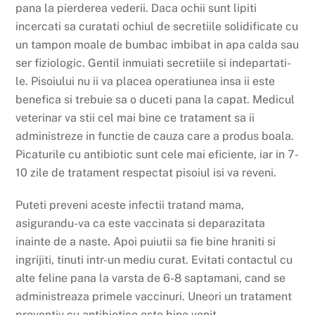
pana la pierderea vederii. Daca ochii sunt lipiti
incercati sa curatati ochiul de secretiile solidificate cu
un tampon moale de bumbac imbibat in apa calda sau
ser fiziologic. Gentil inmuiati secretiile si indepartati-
le. Pisoiului nu ii va placea operatiunea insa ii este
benefica si trebuie sa o duceti pana la capat. Medicul
veterinar va stii cel mai bine ce tratament sa ii
administreze in functie de cauza care a produs boala.
Picaturile cu antibiotic sunt cele mai eficiente, iar in 7-
10 zile de tratament respectat pisoiul isi va reveni.
Puteti preveni aceste infectii tratand mama,
asigurandu-va ca este vaccinata si deparazitata
inainte de a naste. Apoi puiutii sa fie bine hraniti si
ingrijiti, tinuti intr-un mediu curat. Evitati contactul cu
alte feline pana la varsta de 6-8 saptamani, cand se
administreaza primele vaccinuri. Uneori un tratament
preventiv cu antibiotice este bine venit.