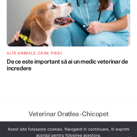
ALTE ANIMALE
,
CAINI
,
PISICI
De ce este important să ai un medic veterinar de
încredere
Back
Veterinar Oradea - Chicopet
To
©
Veterinar Oradea - Chicopet
2026
Top
Acest site foloseste cookies. Navigand in continuare, iti exprimi
Created by VisualBrand
acordul pentru folosirea acestora.