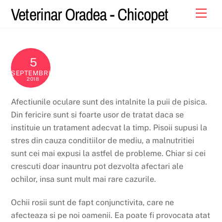
Skip
Veterinar Oradea - Chicopet
Men
to
content
5
SEPTEMBRIE
2018
Afectiunile oculare sunt des intalnite la puii de pisica.
Din fericire sunt si foarte usor de tratat daca se
instituie un tratament adecvat la timp. Pisoii supusi la
stres din cauza conditiilor de mediu, a malnutritiei
sunt cei mai expusi la astfel de probleme. Chiar si cei
crescuti doar inauntru pot dezvolta afectari ale
ochilor, insa sunt mult mai rare cazurile.
Ochii rosii sunt de fapt conjunctivita, care ne
afecteaza si pe noi oamenii. Ea poate fi provocata atat