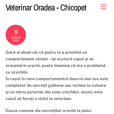
Skip
Veterinar Oradea - Chicopet
Men
to
content
9
IUNIE
2020
Dacă ai observat că pisica ta a prezintă un
comportament ciudat – îşi scutură capul şi se
scarpină în urechi, poate însemna că are o problemă
cu urechile.
În cazul în care comportamentul descris mai sus este
completat de secreţii galbene sau închise la culoare
şi un miros puternic din zona urechilor, atunci este
cazul să faceţi o vizită la veterinar.
Cauze comune ale secreţiilor urechii la pisici