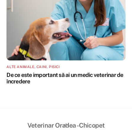
ALTE ANIMALE
,
CAINI
,
PISICI
De ce este important să ai un medic veterinar de
încredere
Back
Veterinar Oradea - Chicopet
To