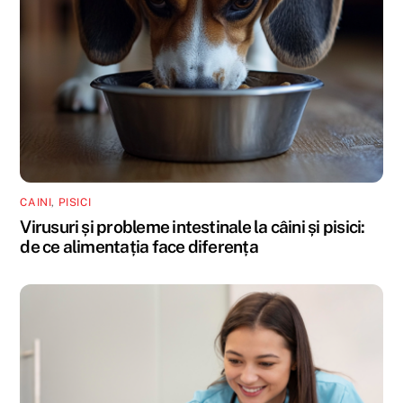
CAINI
,
PISICI
Virusuri și probleme intestinale la câini și pisici:
de ce alimentația face diferența